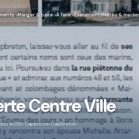
ements
Manger & boire
À faire
Événements
Météo & marée
rte Centre Ville
pidou 40130 Capbreton Capbreton