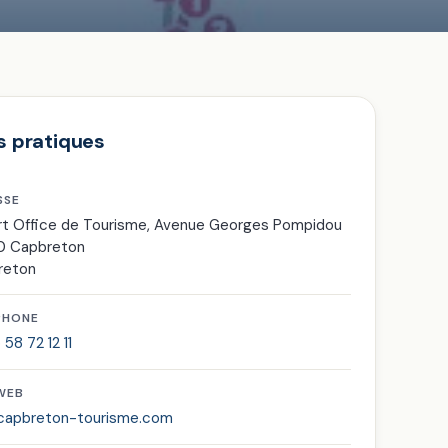
s pratiques
SSE
t Office de Tourisme, Avenue Georges Pompidou
0 Capbreton
reton
PHONE
 58 72 12 11
 WEB
capbreton-tourisme.com