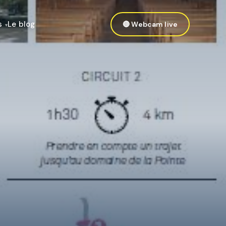
s
Le blog
🔴 Webcam live