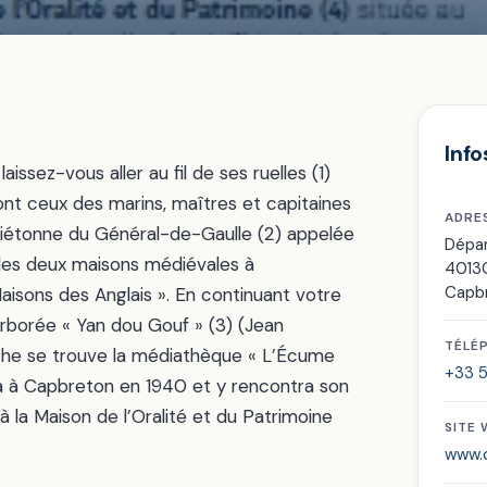
Info
aissez-vous aller au fil de ses ruelles (1)
ont ceux des marins, maîtres et capitaines
ADRE
 piétonne du Général-de-Gaulle (2) appelée
Dépar
 les deux maisons médiévales à
4013
Capb
ons des Anglais ». En continuant votre
rborée « Yan dou Gouf » (3) (Jean
TÉLÉ
che se trouve la médiathèque « L’Écume
+33 5
na à Capbreton en 1940 et y rencontra son
à la Maison de l’Oralité et du Patrimoine
SITE
www.