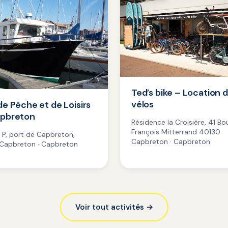
Ted’s bike – Location 
vélos
de Pêche et de Loisirs
apbreton
Résidence la Croisière, 41 Bo
François Mitterrand 40130
 P, port de Capbreton,
Capbreton · Capbreton
Capbreton · Capbreton
Voir tout activités →