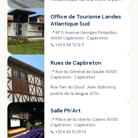
belle aux nouvelles collections avec
: – la création dʼune zone dédiée à
Office de Tourisme Landes
la lecture des journaux et des
Atlantique Sud
magazines...
📍 BP 5, Avenue Georges Pompidou
40130 Capbreton · Capbreton
📞 +33 5 58 72 12 11
Rues de Capbreton
📍 Rue du Général de Gaulle 40130
Capbreton · Capbreton
Rue Yan du Gouf: Jean duboscq:
poète de la langue d’Oc:
félibre.Insituteur aux méthodes
personnelles et novatrices.
Salle Ph’Art
📍 Place de la Liberte, Casino 40130
Capbreton · Capbreton
📞 +33 6 62 12 29 14