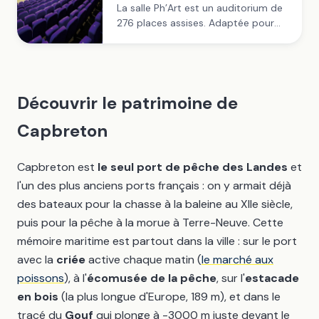
La salle Ph’Art est un auditorium de
276 places assises. Adaptée pour
tous vos événements (conférence,
assemblée générale, réunion,
représentation de danse, théâtre
etc…). L’ambiance feutrée, la qualité
acoustique et...
Découvrir le patrimoine de
Capbreton
Capbreton est
le seul port de pêche des Landes
et
l'un des plus anciens ports français : on y armait déjà
des bateaux pour la chasse à la baleine au XIIe siècle,
puis pour la pêche à la morue à Terre-Neuve. Cette
mémoire maritime est partout dans la ville : sur le port
avec la
criée
active chaque matin (
le marché aux
poissons
), à l'
écomusée de la pêche
, sur l'
estacade
en bois
(la plus longue d'Europe, 189 m), et dans le
tracé du
Gouf
qui plonge à -3000 m juste devant le