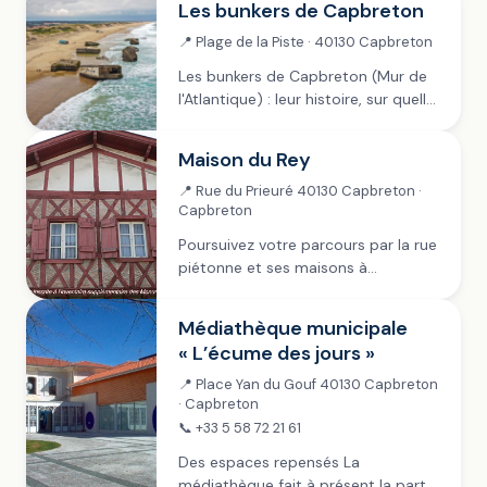
Les bunkers de Capbreton
hydro éjecteur puissant utilisant...
📍 Plage de la Piste · 40130 Capbreton
Les bunkers de Capbreton (Mur de
l'Atlantique) : leur histoire, sur quelle
plage les voir, et comment les
marées et les tempêtes les révèlent.
Maison du Rey
Le guide local.
📍 Rue du Prieuré 40130 Capbreton ·
Capbreton
Poursuivez votre parcours par la rue
piétonne et ses maisons à
colombage et arrivez enfin à la
MAISON DU REY. Henri IV, alors roi de
Médiathèque municipale
Navarre, est venu plusieurs fois...
« L’écume des jours »
📍 Place Yan du Gouf 40130 Capbreton
· Capbreton
📞 +33 5 58 72 21 61
Des espaces repensés La
médiathèque fait à présent la part