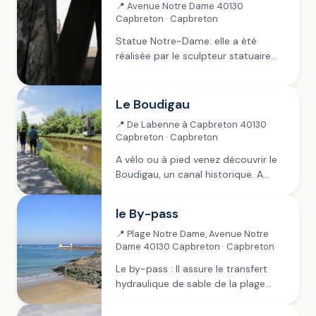
📍 Avenue Notre Dame 40130
Capbreton · Capbreton
Statue Notre-Dame: elle a été
réalisée par le sculpteur statuaire
Lucien Danglade ( 1851-1951). Elève
de Charles Despiau, célèbre artiste
de Mont-de-Marsan, il a conçu de
Le Boudigau
nombreux bas-reliefs pour des...
📍 De Labenne à Capbreton 40130
Capbreton · Capbreton
A vélo ou à pied venez découvrir le
Boudigau, un canal historique. A
deux pas du centre ville, prenez le
temps de découvrir les berges
le By-pass
aménagées et observez la faune...
📍 Plage Notre Dame, Avenue Notre
Dame 40130 Capbreton · Capbreton
Le by-pass : Il assure le transfert
hydraulique de sable de la plage
nord aux plages sud. Une première
en Europe. Il fonctionne grâce à un