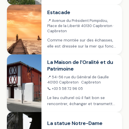
construite en 1539. Un an plus tard
s’élevait son clocher permettant d’y
Estacade
adosser une haute tour carrée
servant aux...
📍 Avenue du Président Pompidou,
Place de la Liberté 40130 Capbreton ·
Capbreton
Comme montée sur des échasses,
elle est dressée sur la mer qui fonce
sur elle, mais ne s’en émeut pas plus
qu’un âne d’un coup de béret…
La Maison de l’Oralité et du
disait le poète...
Patrimoine
📍 54-56 rue du Général de Gaulle
40130 Capbreton · Capbreton
📞 +33 5 58 72 96 05
Le lieu culturel où il fait bon se
rencontrer, échanger et transmettre
souvenirs comme projets d’avenir,
en toutes saisons. Il était une fois
deux maisons anciennes, situées
La statue Notre-Dame
54-56 rue du...