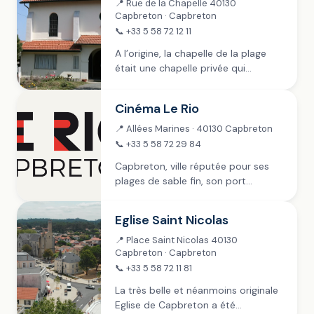
📍 Rue de la Chapelle 40130
Capbreton · Capbreton
📞 +33 5 58 72 12 11
A l’origine, la chapelle de la plage
était une chapelle privée qui
dépendait de la villa voisine le «
Château d’Arbrun ». En 1921, elle
Cinéma Le Rio
était propriété de l’Institut
d’Aquitaine...
📍 Allées Marines · 40130 Capbreton
📞 +33 5 58 72 29 84
Capbreton, ville réputée pour ses
plages de sable fin, son port
pittoresque, et ses spots de surf,
cache un joyau culturel qui attire les
Eglise Saint Nicolas
cinéphiles du Sud-Ouest de la
France...
📍 Place Saint Nicolas 40130
Capbreton · Capbreton
📞 +33 5 58 72 11 81
La très belle et néanmoins originale
Eglise de Capbreton a été