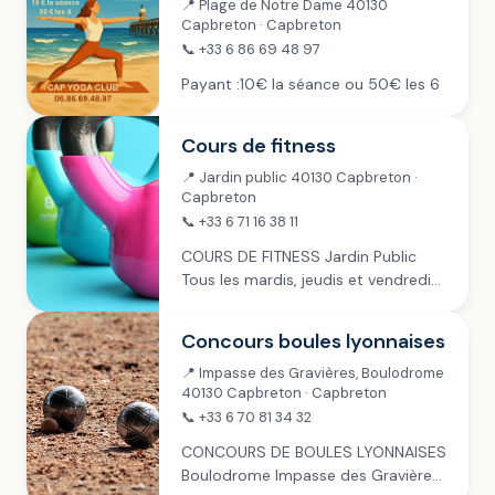
📍 Plage de Notre Dame 40130
Capbreton · Capbreton
📞 +33 6 86 69 48 97
Payant :10€ la séance ou 50€ les 6
Cours de fitness
📍 Jardin public 40130 Capbreton ·
Capbreton
📞 +33 6 71 16 38 11
COURS DE FITNESS Jardin Public
Tous les mardis, jeudis et vendredis
de juillet à fin septembre › 9h-11h ~
mardi › 9h-10h ~ jeudi › 8h30-10h30
Concours boules lyonnaises
~ vendredi Payant :...
📍 Impasse des Gravières, Boulodrome
40130 Capbreton · Capbreton
📞 +33 6 70 81 34 32
CONCOURS DE BOULES LYONNAISES
Boulodrome Impasse des Gravières