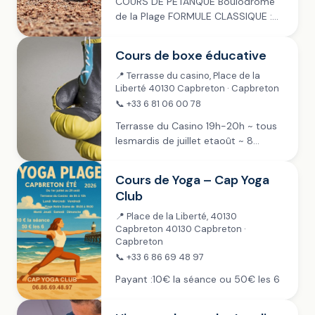
COURS DE PÉTANQUE Boulodrome
de la Plage FORMULE CLASSIQUE :
mardis, jeudis & samedis ~ juillet &
août Inscription à 14h30, jet de but
Cours de boxe éducative
à 15h Payant : 4 €...
📍 Terrasse du casino, Place de la
Liberté 40130 Capbreton · Capbreton
📞 +33 6 81 06 00 78
Terrasse du Casino 19h-20h ~ tous
lesmardis de juillet etaoût ~ 8
séances Payant : 12 € ~ Dès 12 ans
(accompagné d’un majeur) Sur
Cours de Yoga – Cap Yoga
réservation, renseignements :
Club
06.81.06.00.78
info@apoingsnommes.fr
📍 Place de la Liberté, 40130
Capbreton 40130 Capbreton ·
Capbreton
📞 +33 6 86 69 48 97
Payant :10€ la séance ou 50€ les 6