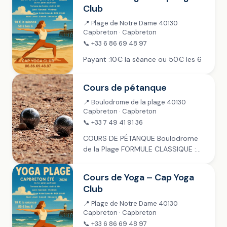
journée 100% fun ! Entre...
Club
📍 Plage de Notre Dame 40130
Capbreton · Capbreton
📞 +33 6 86 69 48 97
Payant :10€ la séance ou 50€ les 6
Cours de pétanque
📍 Boulodrome de la plage 40130
Capbreton · Capbreton
📞 +33 7 49 41 91 36
COURS DE PÉTANQUE Boulodrome
de la Plage FORMULE CLASSIQUE :
mardis, jeudis & samedis ~ juillet &
août Inscription à 14h30, jet de but
Cours de Yoga – Cap Yoga
à 15h Payant : 4 €...
Club
📍 Plage de Notre Dame 40130
Capbreton · Capbreton
📞 +33 6 86 69 48 97