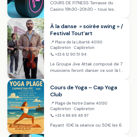
COURS DE FITNESS Terrasse du
Casino 19h30-20h30 ~ tous les
mercredis de juillet et août Payant :
10 € la séance, 80 € la carte de 10
À la danse » soirée swing » /
cours, 140 €...
Festival Tout’art
📍 Place de la Liberté 40130
Capbreton · Capbreton
📞 +33 6 12 90 51 94
Le Groupe Jive Attak composé de 7
musiciens feront danser ce soir là le
public sans réserve
Cours de Yoga – Cap Yoga
Club
📍 Plage de Notre Dame 40130
Capbreton · Capbreton
📞 +33 6 86 69 48 97
Payant :10€ la séance ou 50€ les 6