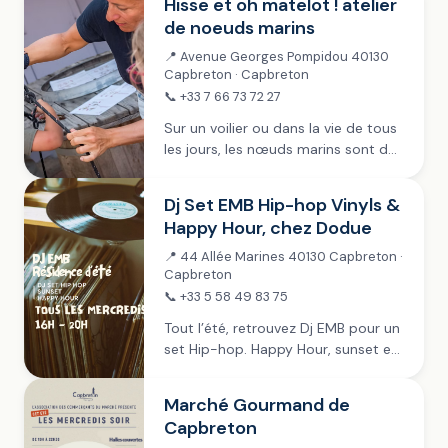
Hisse et oh matelot ! atelier
de noeuds marins
📍 Avenue Georges Pompidou 40130
Capbreton · Capbreton
📞 +33 7 66 73 72 27
Sur un voilier ou dans la vie de tous
les jours, les nœuds marins sont de
précieux alliés. Venez vous exercer
avec LVSM et repartez avec plus
Dj Set EMB Hip-hop Vinyls &
d’un tour dans...
Happy Hour, chez Dodue
📍 44 Allée Marines 40130 Capbreton ·
Capbreton
📞 +33 5 58 49 83 75
Tout l’été, retrouvez Dj EMB pour un
set Hip-hop. Happy Hour, sunset et
hip-hop pour vous régaler.
Marché Gourmand de
Capbreton