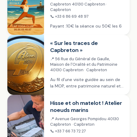
Capbreton 40130 Capbreton ·
Capbreton
📞 +33 6 86 69 48 97
Payant :10€ la séance ou 50€ les 6
« Sur les traces de
Capbreton »
📍 56 Rue du Général de Gaulle,
Maison de l'Oralité et du Patrimoine
40130 Capbreton · Capbreton
Au fil d’une visite guidée au sein de
la MOP, entre patrimoine naturel et
culturel, partez sur les traces de
l’histoire de Capbreton ! Gratuit –
Hisse et oh matelot ! Atelier
Tout public
noeuds marins
📍 Avenue Georges Pompidou 40130
Capbreton · Capbreton
📞 +33 7 66 73 72 27