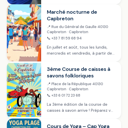
l’intensité de ce sport traditionnel
en une seule frappe ! Gratuit ~ Tout
Marché nocturne de
public
Capbreton
📍 Rue du Général de Gaulle 40130
Capbreton · Capbreton
📞 +33 7 81 59 68 94
En juillet et août, tous les lundis,
mercredis et vendredis, à partir de
19h dans la rue piétonne (Général de
Gaulle) et sur les Allées Marines .
3ème Course de caisses à
L’Union des commerçants...
savons folkloriques
📍 Place de la République 40130
Capbreton · Capbreton
📞 +33 6 01 72 23 68
La 3ème édition de la course de
caisses à savon arrive ! Préparez vos
plus beaux bolides, laissez parler
votre imagination et venez vivre une
Cours de Yoga – Cap Yoga