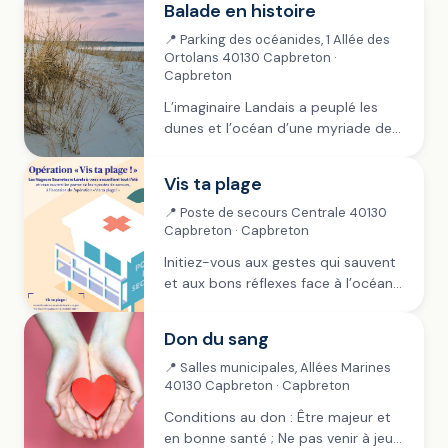
Balade en histoire
📍 Parking des océanides, 1 Allée des
Ortolans 40130 Capbreton ·
Capbreton
L’imaginaire Landais a peuplé les
dunes et l’océan d’une myriade de
créatures légendaires : fées,
sorcières, … Gratuit ~ Dès 7 ans Ville
Vis ta plage
de Capbreton Sur réservation :
capbreton.festik.net
📍 Poste de secours Centrale 40130
Capbreton · Capbreton
Initiez-vous aux gestes qui sauvent
et aux bons réflexes face à l’océan
avec les Nageurs Sauveteurs de
Capbreton. Gratuit Réservation sur :
Don du sang
capbreton.festik.net
📍 Salles municipales, Allées Marines
40130 Capbreton · Capbreton
Conditions au don : Être majeur et
en bonne santé ; Ne pas venir à jeun