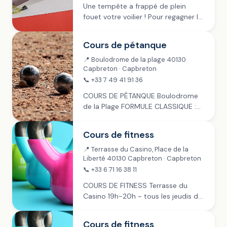
Une tempête a frappé de plein
fouet votre voilier ! Pour regagner la
côte, une seule solution : tout
remettre en ordre et travailler en
Cours de pétanque
équipe. Venez participer à un...
📍 Boulodrome de la plage 40130
Capbreton · Capbreton
📞 +33 7 49 41 91 36
COURS DE PÉTANQUE Boulodrome
de la Plage FORMULE CLASSIQUE :
mardis, jeudis & samedis ~ juillet &
août Inscription à 14h30, jet de but
Cours de fitness
à 15h Payant : 4 €...
📍 Terrasse du Casino, Place de la
Liberté 40130 Capbreton · Capbreton
📞 +33 6 71 16 38 11
COURS DE FITNESS Terrasse du
Casino 19h-20h ~ tous les jeudis de
juillet à fin septembre Payant : 1
Cours 12 €, 3 cours 30 €, 10 cours
Cours de fitness