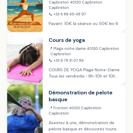
Capbreton 40130 Capbreton ·
Capbreton
📞 +33 6 86 69 48 97
Payant :10€ la séance ou 50€ les 6
Cours de yoga
📍 Plage notre dame 40130 Capbreton
· Capbreton
📞 +33 6 78 31 07 86
COURS DE YOGA Plage Notre-Dame
Tous les vendredis › 9h-10h et 10h-
11h ~ en juillet et août › 9h-10h en
septembre Les tapis sont fournis.
Démonstration de pelote
Payant : 15 € la...
basque
📍 Fronton 40130 Capbreton ·
Capbreton
Assistez à une, démonstration de
pelote basque et découvrez toute