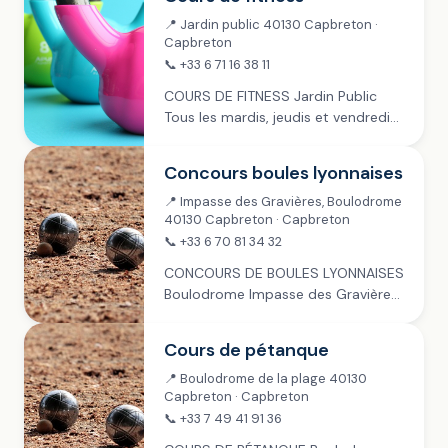
📍 Jardin public 40130 Capbreton ·
Capbreton
📞 +33 6 71 16 38 11
COURS DE FITNESS Jardin Public
Tous les mardis, jeudis et vendredis
de juillet à fin septembre › 9h-11h ~
mardi › 9h-10h ~ jeudi › 8h30-10h30
Concours boules lyonnaises
~ vendredi Payant :...
📍 Impasse des Gravières, Boulodrome
40130 Capbreton · Capbreton
📞 +33 6 70 81 34 32
CONCOURS DE BOULES LYONNAISES
Boulodrome Impasse des Gravières
Inscription à 14h ~ tous les mardis
de juillet et août ~ 7 séances Payant
Cours de pétanque
: 4 € Sur réservation,
renseignements :...
📍 Boulodrome de la plage 40130
Capbreton · Capbreton
📞 +33 7 49 41 91 36