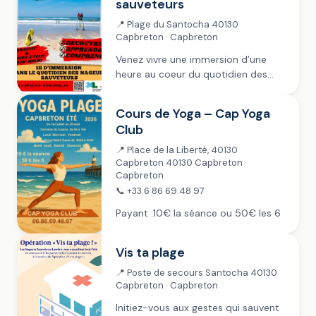
sauveteurs
📍 Plage du Santocha 40130
Capbreton · Capbreton
Venez vivre une immersion d’une
heure au coeur du quotidien des
Nageurs Sauveteurs Landais. Au fil
de cette rencontre, vous
Cours de Yoga – Cap Yoga
découvrirez les fondamentaux de la
Club
sécurité et de la surveillance...
📍 Place de la Liberté, 40130
Capbreton 40130 Capbreton ·
Capbreton
📞 +33 6 86 69 48 97
Payant :10€ la séance ou 50€ les 6
Vis ta plage
📍 Poste de secours Santocha 40130
Capbreton · Capbreton
Initiez-vous aux gestes qui sauvent