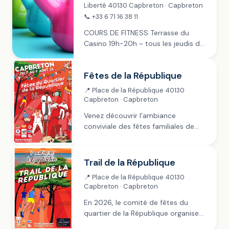
Liberté 40130 Capbreton · Capbreton
📞 +33 6 71 16 38 11
COURS DE FITNESS Terrasse du
Casino 19h-20h ~ tous les jeudis de
juillet à fin septembre Payant : 1
Cours 12 €, 3 cours 30 €, 10 cours
Fêtes de la République
90 €...
📍 Place de la République 40130
Capbreton · Capbreton
Venez découvrir l’ambiance
conviviale des fêtes familiales de
village. Le comité des fêtes vous
proposent une multitude d’activités
: concours de pétanque, course de
Trail de la République
caisses à savon, Trail de 10km,...
📍 Place de la République 40130
Capbreton · Capbreton
En 2026, le comité de fêtes du
quartier de la République organise
son premier Trail. Le « Trail de la