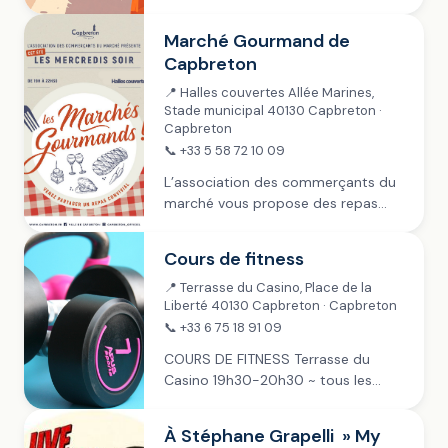
19h dans la rue piétonne (Général de
Gaulle) et sur les Allées Marines .
Marché Gourmand de
L’Union des commerçants...
Capbreton
📍 Halles couvertes Allée Marines,
Stade municipal 40130 Capbreton ·
Capbreton
📞 +33 5 58 72 10 09
L’association des commerçants du
marché vous propose des repas
gourmands. Venez partager un
repas convivial ! Tapas, assiettes
Cours de fitness
orientales, magret de canard,
charcuterie…
📍 Terrasse du Casino, Place de la
Liberté 40130 Capbreton · Capbreton
📞 +33 6 75 18 91 09
COURS DE FITNESS Terrasse du
Casino 19h30-20h30 ~ tous les
mercredis de juillet et août Payant :
10 € la séance, 80 € la carte de 10
À Stéphane Grapelli » My
cours, 140 €...