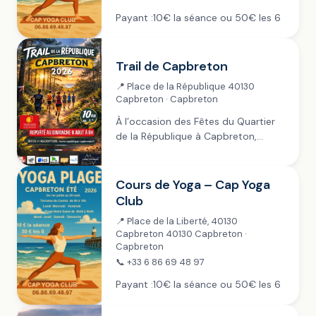
Payant :10€ la séance ou 50€ les 6
Trail de Capbreton
📍 Place de la République 40130
Capbreton · Capbreton
À l’occasion des Fêtes du Quartier
de la République à Capbreton,
découvrez le tout premier Trail des
Bois de la République, un
événement sportif unique dans les
Cours de Yoga – Cap Yoga
Landes. Organisé derrière...
Club
📍 Place de la Liberté, 40130
Capbreton 40130 Capbreton ·
Capbreton
📞 +33 6 86 69 48 97
Payant :10€ la séance ou 50€ les 6