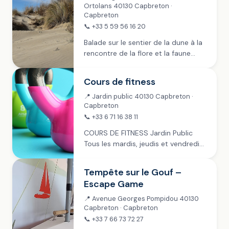
Ortolans 40130 Capbreton ·
Capbreton
📞 +33 5 59 56 16 20
Balade sur le sentier de la dune à la
rencontre de la flore et la faune
locales avec une naturaliste du CPIE
Seignanx et Adour. Gratuit ~ Dès 12
Cours de fitness
ans...
📍 Jardin public 40130 Capbreton ·
Capbreton
📞 +33 6 71 16 38 11
COURS DE FITNESS Jardin Public
Tous les mardis, jeudis et vendredis
de juillet à fin septembre › 9h-11h ~
mardi › 9h-10h ~ jeudi › 8h30-10h30
Tempête sur le Gouf –
~ vendredi Payant :...
Escape Game
📍 Avenue Georges Pompidou 40130
Capbreton · Capbreton
📞 +33 7 66 73 72 27