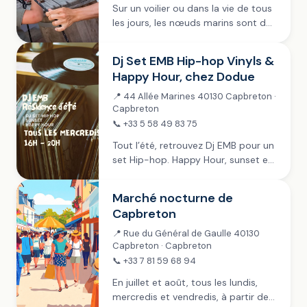
Sur un voilier ou dans la vie de tous
les jours, les nœuds marins sont de
précieux alliés. Venez vous exercer
avec LVSM et repartez avec plus
Dj Set EMB Hip-hop Vinyls &
d’un tour dans...
Happy Hour, chez Dodue
📍 44 Allée Marines 40130 Capbreton ·
Capbreton
📞 +33 5 58 49 83 75
Tout l’été, retrouvez Dj EMB pour un
set Hip-hop. Happy Hour, sunset et
hip-hop pour vous régaler.
Marché nocturne de
Capbreton
📍 Rue du Général de Gaulle 40130
Capbreton · Capbreton
📞 +33 7 81 59 68 94
En juillet et août, tous les lundis,
mercredis et vendredis, à partir de