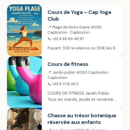
Cours de Yoga – Cap Yoga
Club
📍 Plage de Notre Dame 40130
Capbreton · Capbreton
📞 +33 6 86 69 48 97
Payant :10€ la séance ou 50€ les 6
Cours de fitness
📍 Jardin public 40130 Capbreton ·
Capbreton
📞 +33 6 71 16 38 11
COURS DE FITNESS Jardin Public
Tous les mardis, jeudis et vendredis
de juillet à fin septembre › 9h-11h ~
mardi › 9h-10h ~ jeudi › 8h30-10h30
Chasse au trésor botanique
~ vendredi Payant :...
réservée aux enfants