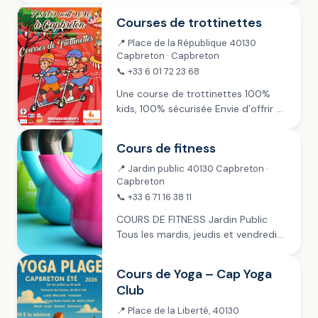
République » se déroule en forêt et
Courses de trottinettes
est ouvert à tout public....
📍 Place de la République 40130
Capbreton · Capbreton
📞 +33 6 01 72 23 68
Une course de trottinettes 100%
kids, 100% sécurisée Envie d’offrir à
vos enfants une expérience
sportive, festive et conviviale au
Cours de fitness
cœur de Capbreton ? Le challenge
Gérard Dumartin est une...
📍 Jardin public 40130 Capbreton ·
Capbreton
📞 +33 6 71 16 38 11
COURS DE FITNESS Jardin Public
Tous les mardis, jeudis et vendredis
de juillet à fin septembre › 9h-11h ~
mardi › 9h-10h ~ jeudi › 8h30-10h30
Cours de Yoga – Cap Yoga
~ vendredi Payant :...
Club
📍 Place de la Liberté, 40130