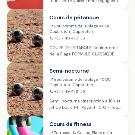
fouet votre voilier ! Pour regagner la
côte, une seule solution : tout
remettre en ordre et travailler en
Cours de pétanque
équipe. Venez participer à un...
📍 Boulodrome de la plage 40130
Capbreton · Capbreton
📞 +33 7 49 41 91 36
COURS DE PÉTANQUE Boulodrome
de la Plage FORMULE CLASSIQUE :
mardis, jeudis & samedis ~ juillet &
août Inscription à 14h30, jet de but
Semi-nocturne
à 15h Payant : 4 €...
📍 Boulodrome de la plage 40130
Capbreton · Capbreton
📞 +33 7 49 41 91 36
Semi-nocturne : inscription à 16h et
jet de but à 17h. Payant : 5 € ~ Tout
public Ville de Capbreton › Sur
réservation : Sur place › Plus de...
Cours de fitness
📍 Terrasse du Casino, Place de la