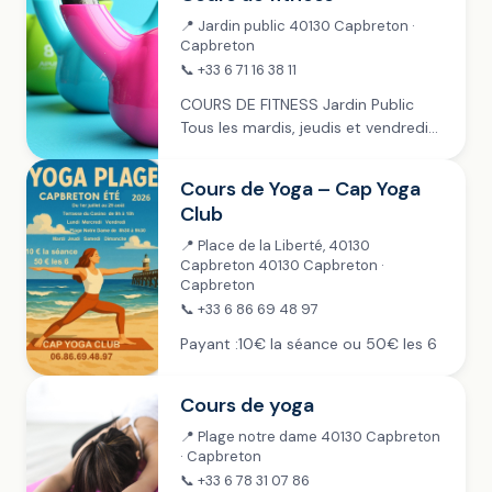
90 €...
📍 Jardin public 40130 Capbreton ·
Capbreton
📞 +33 6 71 16 38 11
COURS DE FITNESS Jardin Public
Tous les mardis, jeudis et vendredis
de juillet à fin septembre › 9h-11h ~
mardi › 9h-10h ~ jeudi › 8h30-10h30
Cours de Yoga – Cap Yoga
~ vendredi Payant :...
Club
📍 Place de la Liberté, 40130
Capbreton 40130 Capbreton ·
Capbreton
📞 +33 6 86 69 48 97
Payant :10€ la séance ou 50€ les 6
Cours de yoga
📍 Plage notre dame 40130 Capbreton
· Capbreton
📞 +33 6 78 31 07 86