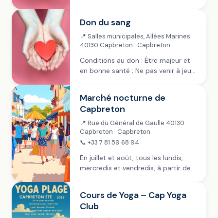
; Peser + de 50kg ; Présenter une
pièce d’identité (papier ou
Don du sang
numérisée). Collecte...
📍 Salles municipales, Allées Marines
40130 Capbreton · Capbreton
Conditions au don : Être majeur et
en bonne santé ; Ne pas venir à jeun
; Peser + de 50kg ; Présenter une
pièce d’identité (papier ou
Marché nocturne de
numérisée). Collecte...
Capbreton
📍 Rue du Général de Gaulle 40130
Capbreton · Capbreton
📞 +33 7 81 59 68 94
En juillet et août, tous les lundis,
mercredis et vendredis, à partir de
19h dans la rue piétonne (Général de
Gaulle) et sur les Allées Marines .
Cours de Yoga – Cap Yoga
L’Union des commerçants...
Club