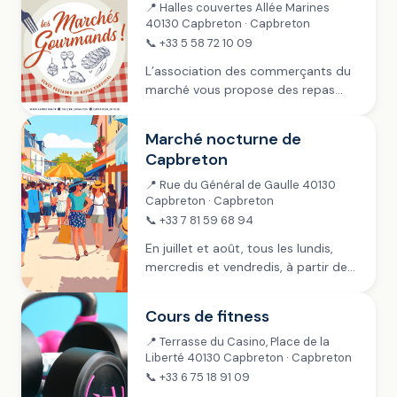
📍 Halles couvertes Allée Marines
40130 Capbreton · Capbreton
📞 +33 5 58 72 10 09
L’association des commerçants du
marché vous propose des repas
gourmands. Venez partager un
repas convivial ! Tapas, assiettes
Marché nocturne de
orientales, magret de canard,
Capbreton
charcuterie…
📍 Rue du Général de Gaulle 40130
Capbreton · Capbreton
📞 +33 7 81 59 68 94
En juillet et août, tous les lundis,
mercredis et vendredis, à partir de
19h dans la rue piétonne (Général de
Gaulle) et sur les Allées Marines .
Cours de fitness
L’Union des commerçants...
📍 Terrasse du Casino, Place de la
Liberté 40130 Capbreton · Capbreton
📞 +33 6 75 18 91 09