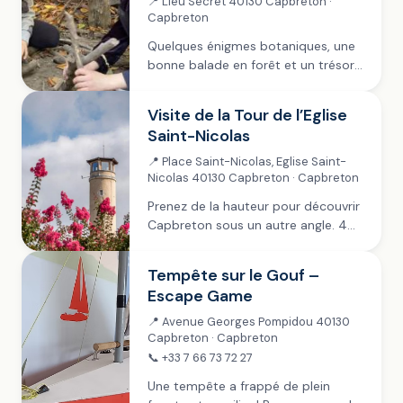
📍 Lieu Secret 40130 Capbreton ·
Capbreton
Quelques énigmes botaniques, une
bonne balade en forêt et un trésor
à la clé ! Avec la Bot’à Marion vos
enfants vont apprendre ,en
Visite de la Tour de l’Eglise
s’amusant. Tenue et chaussures
Saint-Nicolas
adaptées à...
📍 Place Saint-Nicolas, Eglise Saint-
Nicolas 40130 Capbreton · Capbreton
Prenez de la hauteur pour découvrir
Capbreton sous un autre angle. 4
créneaux horaires sont proposés
entre 9h30 et 11h30. Réservation
Tempête sur le Gouf –
obligatoire via le lien « Réserver » en
Escape Game
haut à droite...
📍 Avenue Georges Pompidou 40130
Capbreton · Capbreton
📞 +33 7 66 73 72 27
Une tempête a frappé de plein