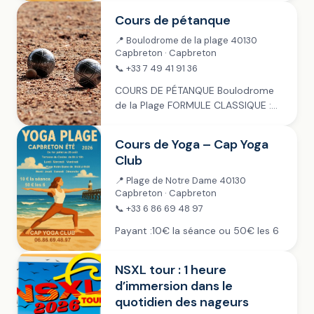
Cours de pétanque
📍 Boulodrome de la plage 40130
Capbreton · Capbreton
📞 +33 7 49 41 91 36
COURS DE PÉTANQUE Boulodrome
de la Plage FORMULE CLASSIQUE :
mardis, jeudis & samedis ~ juillet &
août Inscription à 14h30, jet de but
Cours de Yoga – Cap Yoga
à 15h Payant : 4 €...
Club
📍 Plage de Notre Dame 40130
Capbreton · Capbreton
📞 +33 6 86 69 48 97
Payant :10€ la séance ou 50€ les 6
NSXL tour : 1 heure
d’immersion dans le
quotidien des nageurs