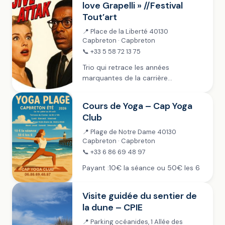
love Grapelli » //Festival
Tout’art
📍 Place de la Liberté 40130
Capbreton · Capbreton
📞 +33 5 58 72 13 75
Trio qui retrace les années
marquantes de la carrière
internationale de l’éternel parisien :
Stéphane Grapelli
Cours de Yoga – Cap Yoga
Club
📍 Plage de Notre Dame 40130
Capbreton · Capbreton
📞 +33 6 86 69 48 97
Payant :10€ la séance ou 50€ les 6
Visite guidée du sentier de
la dune – CPIE
📍 Parking océanides, 1 Allée des