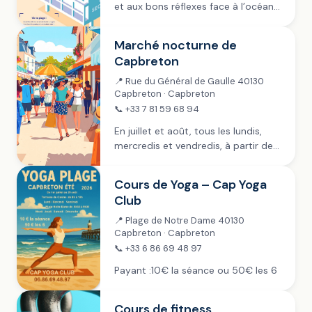
et aux bons réflexes face à l’océan
avec les Nageurs Sauveteurs de
Capbreton. Gratuit Réservation sur :
Marché nocturne de
capbreton.festik.net
Capbreton
📍 Rue du Général de Gaulle 40130
Capbreton · Capbreton
📞 +33 7 81 59 68 94
En juillet et août, tous les lundis,
mercredis et vendredis, à partir de
19h dans la rue piétonne (Général de
Gaulle) et sur les Allées Marines .
Cours de Yoga – Cap Yoga
L’Union des commerçants...
Club
📍 Plage de Notre Dame 40130
Capbreton · Capbreton
📞 +33 6 86 69 48 97
Payant :10€ la séance ou 50€ les 6
Cours de fitness