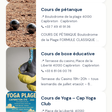
Inscription à 14h ~ tous les mardis
de juillet et août ~ 7 séances Payant
Cours de pétanque
: 4 € Sur réservation,
renseignements :...
📍 Boulodrome de la plage 40130
Capbreton · Capbreton
📞 +33 7 49 41 91 36
COURS DE PÉTANQUE Boulodrome
de la Plage FORMULE CLASSIQUE :
mardis, jeudis & samedis ~ juillet &
août Inscription à 14h30, jet de but
Cours de boxe éducative
à 15h Payant : 4 €...
📍 Terrasse du casino, Place de la
Liberté 40130 Capbreton · Capbreton
📞 +33 6 81 06 00 78
Terrasse du Casino 19h-20h ~ tous
lesmardis de juillet etaoût ~ 8
séances Payant : 12 € ~ Dès 12 ans
(accompagné d’un majeur) Sur
Cours de Yoga – Cap Yoga
réservation, renseignements :
Club
06.81.06.00.78
info@apoingsnommes.fr
📍 Place de la Liberté, 40130