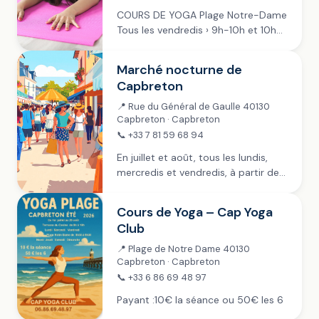
COURS DE YOGA Plage Notre-Dame
Tous les vendredis › 9h-10h et 10h-
11h ~ en juillet et août › 9h-10h en
septembre Les tapis sont fournis.
Marché nocturne de
Payant : 15 € la...
Capbreton
📍 Rue du Général de Gaulle 40130
Capbreton · Capbreton
📞 +33 7 81 59 68 94
En juillet et août, tous les lundis,
mercredis et vendredis, à partir de
19h dans la rue piétonne (Général de
Gaulle) et sur les Allées Marines .
Cours de Yoga – Cap Yoga
L’Union des commerçants...
Club
📍 Plage de Notre Dame 40130
Capbreton · Capbreton
📞 +33 6 86 69 48 97
Payant :10€ la séance ou 50€ les 6