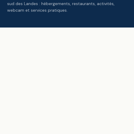
sud des Landes : hébergements, restaurants, activités,
webcam et services pratiques.
HÉBERGEMENTS
Hôtels
Campings
Gîtes & locations
Chambres d'hôtes
MANGER & BOIRE
Restaurants
Bars & nightlife
Commerces
Marché aux poissons