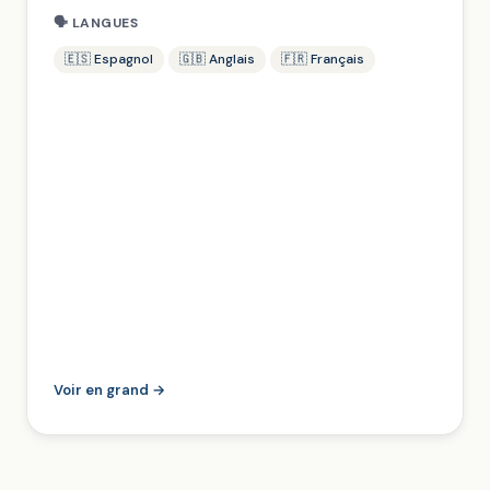
🗣 LANGUES
🇪🇸 Espagnol
🇬🇧 Anglais
🇫🇷 Français
Voir en grand →