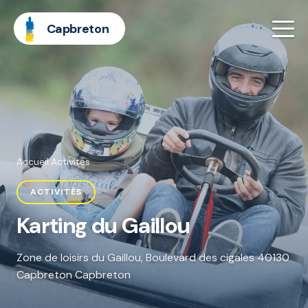
Capbreton
Accueil
·
Activités
ACTIVITÉS
Karting du Gaillou
Zone de loisirs du Gaillou, Boulevard des cigales 40130
Capbreton Capbreton