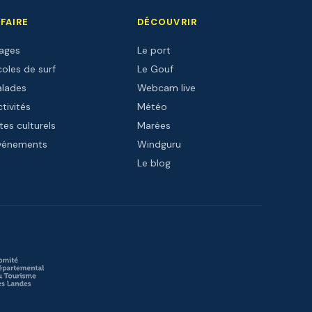
 FAIRE
DÉCOUVRIR
lages
Le port
oles de surf
Le Gouf
alades
Webcam live
tivités
Météo
tes culturels
Marées
vénements
Windguru
Le blog