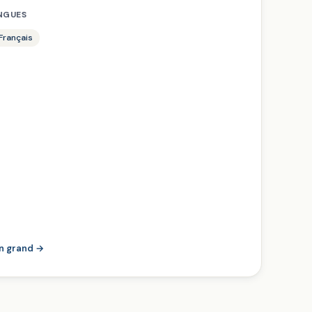
NGUES
 Français
en grand →