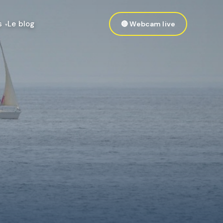
s
Le blog
🔴 Webcam live