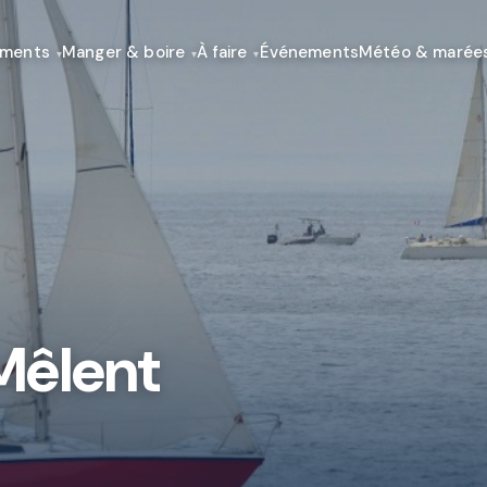
ements
Manger & boire
À faire
Événements
Météo & marée
 Mêlent