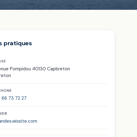
s pratiques
SSE
venue Pompidou 40130 Capbreton
reton
PHONE
 66 73 72 27
 WEB
andes.wixsite.com