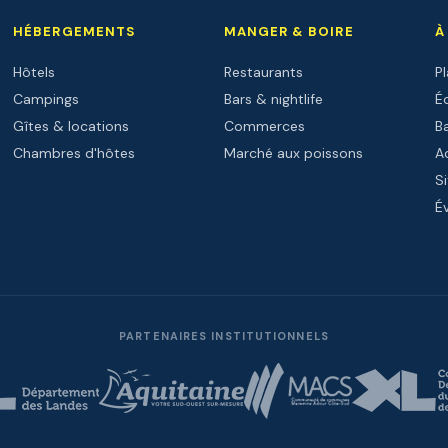
HÉBERGEMENTS
MANGER & BOIRE
À
Hôtels
Restaurants
P
Campings
Bars & nightlife
Éc
Gîtes & locations
Commerces
B
Chambres d'hôtes
Marché aux poissons
Ac
Si
É
PARTENAIRES INSTITUTIONNELS