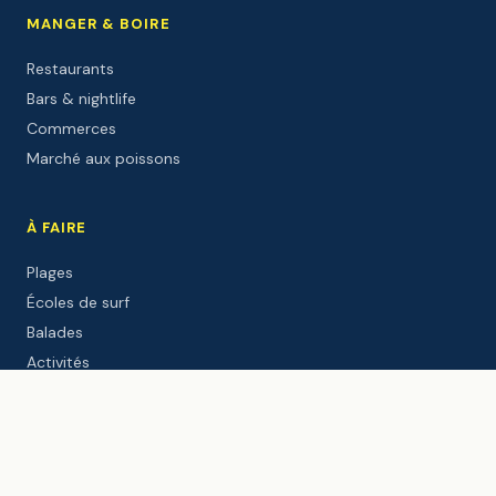
MANGER & BOIRE
Restaurants
Bars & nightlife
Commerces
Marché aux poissons
À FAIRE
Plages
Écoles de surf
Balades
Activités
Sites culturels
Événements
DÉCOUVRIR