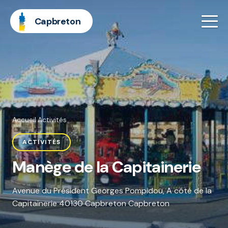
Capbreton
Accueil
·
Activités
ACTIVITÉS
Manège de la Capitainerie
Avenue du Président Georges Pompidou, A côté de la
Capitainerie 40130 Capbreton Capbreton