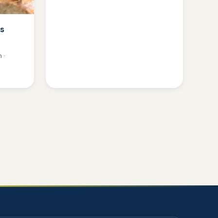
es
 ·