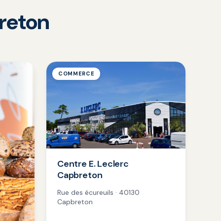
reton
COMMERCE
Centre E. Leclerc
Capbreton
Rue des écureuils · 40130
Capbreton