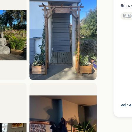
🗣 LA
🇫🇷
Voir 