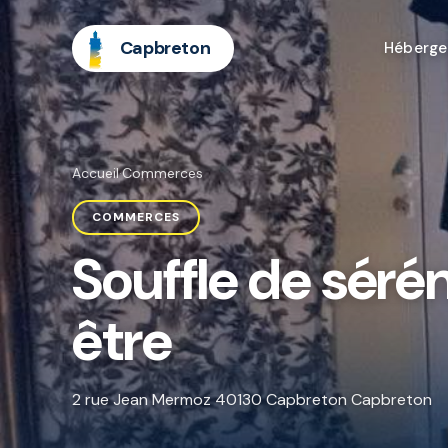
Capbreton
Héberg
Accueil
·
Commerces
COMMERCES
Souffle de séré
être
2 rue Jean Mermoz 40130 Capbreton Capbreton