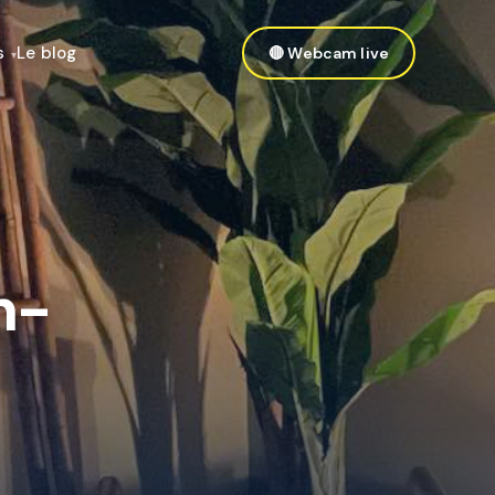
s
Le blog
🔴 Webcam live
n-