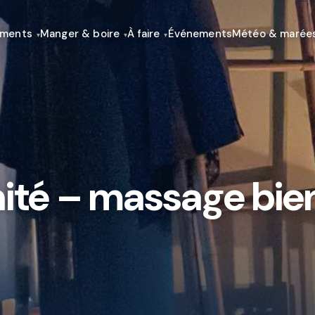
ements
Manger & boire
À faire
Événements
Météo & marée
nité – massage bie