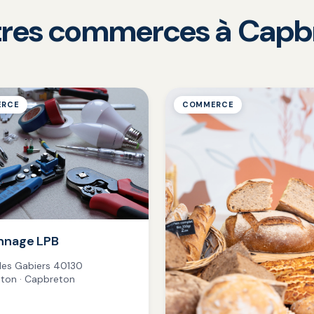
tres commerces à Capb
RCE
COMMERCE
nnage LPB
des Gabiers 40130
ton · Capbreton