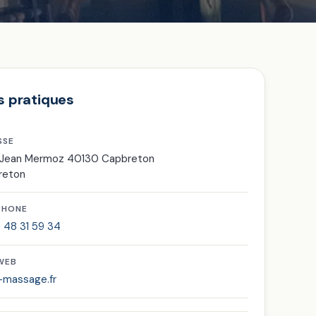
s pratiques
SSE
e Jean Mermoz 40130 Capbreton
reton
PHONE
 48 31 59 34
 WEB
-massage.fr