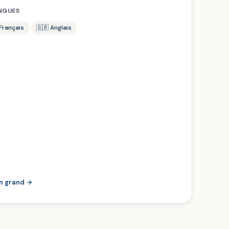
NGUES
 Français
🇬🇧 Anglais
en grand →