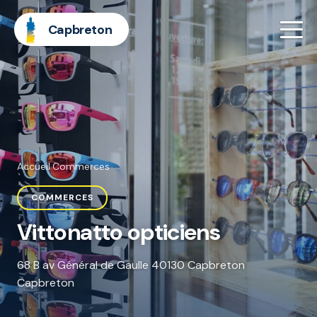
Capbreton
Accueil
·
Commerces
COMMERCES
Vittonatto opticiens
68 B av Général de Gaulle 40130 Capbreton
Capbreton