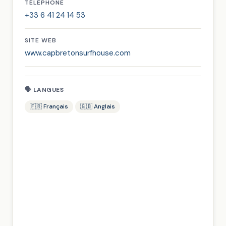
TÉLÉPHONE
+33 6 41 24 14 53
SITE WEB
www.capbretonsurfhouse.com
🗣 LANGUES
🇫🇷 Français
🇬🇧 Anglais