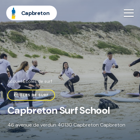
Capbreton
Accueil
·
Écoles de surf
ÉCOLES DE SURF
Capbreton Surf School
46 avenue de verdun 40130 Capbreton Capbreton