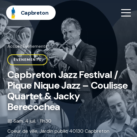
Capbreton
Accueil
·
Événements
ÉVÉNEMENTS
Capbreton Jazz Festival /
Pique Nique Jazz – Coulisse
Quartet & Jacky
Berecochea
📅 Sam. 4 juil. · 11h30
Coeur de ville, Jardin public 40130 Capbreton