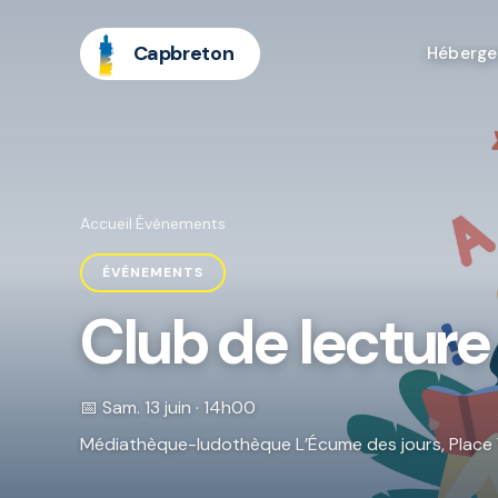
Capbreton
Héberg
Accueil
·
Événements
ÉVÉNEMENTS
Club de lecture
📅 Sam. 13 juin · 14h00
Médiathèque-ludothèque L’Écume des jours, Plac