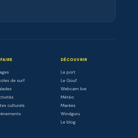
 FAIRE
DÉCOUVRIR
lages
Le port
oles de surf
Le Gouf
alades
Webcam live
tivités
Météo
tes culturels
Marées
vénements
Windguru
Le blog