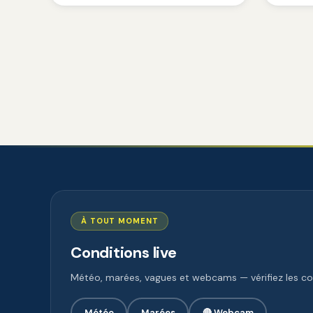
À TOUT MOMENT
Conditions live
Météo, marées, vagues et webcams — vérifiez les con
Météo
Marées
🔴 Webcam