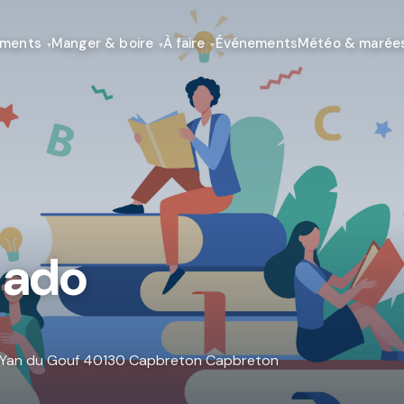
ements
Manger & boire
À faire
Événements
Météo & marée
 ado
e Yan du Gouf 40130 Capbreton Capbreton