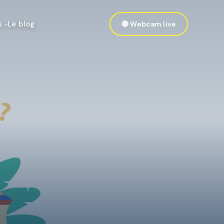
s
Le blog
🔴 Webcam live