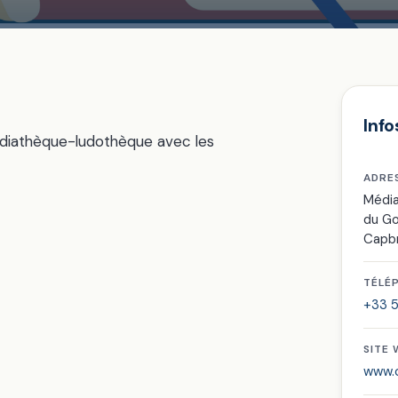
Info
édiathèque-ludothèque avec les
ADRE
Média
du G
Capb
TÉLÉ
+33 5
SITE
www.c