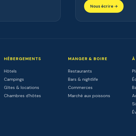
Nous écrire →
HÉBERGEMENTS
MANGER & BOIRE
À
Hôtels
Restaurants
P
Campings
Bars & nightlife
Éc
Gîtes & locations
Commerces
B
Chambres d'hôtes
Marché aux poissons
Ac
Si
É