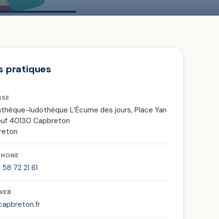
s pratiques
SSE
thèque-ludothèque L’Écume des jours, Place Yan
ouf 40130 Capbreton
reton
PHONE
 58 72 21 61
 WEB
apbreton.fr