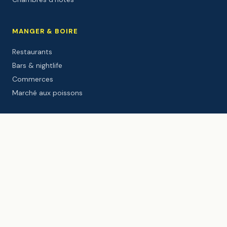
MANGER & BOIRE
Restaurants
Bars & nightlife
Commerces
Marché aux poissons
À FAIRE
Plages
Écoles de surf
Balades
Activités
Sites culturels
Événements