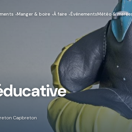
ements
Manger & boire
À faire
Événements
Météo & marée
éducative
pbreton Capbreton