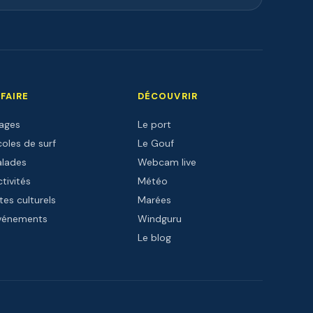
 FAIRE
DÉCOUVRIR
lages
Le port
oles de surf
Le Gouf
alades
Webcam live
tivités
Météo
tes culturels
Marées
vénements
Windguru
Le blog