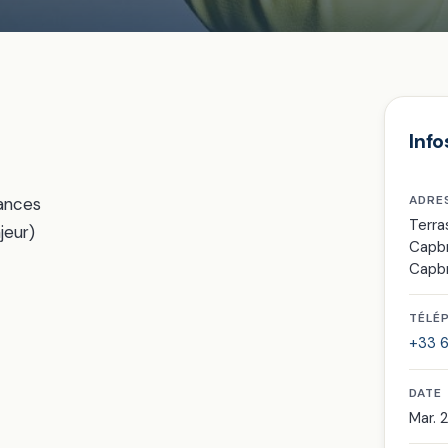
Info
ADRE
éances
Terra
jeur)
Capb
Capb
TÉLÉ
+33 6
DATE
Mar. 2