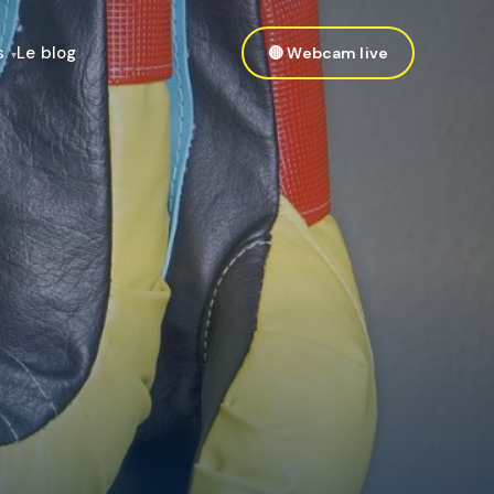
s
Le blog
🔴 Webcam live