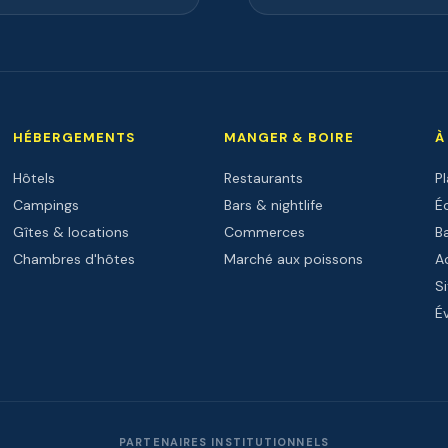
HÉBERGEMENTS
MANGER & BOIRE
À
Hôtels
Restaurants
P
Campings
Bars & nightlife
Éc
Gîtes & locations
Commerces
B
Chambres d'hôtes
Marché aux poissons
Ac
Si
É
PARTENAIRES INSTITUTIONNELS