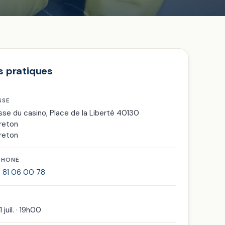
s pratiques
SSE
sse du casino, Place de la Liberté 40130
reton
reton
PHONE
 81 06 00 78
1 juil. · 19h00