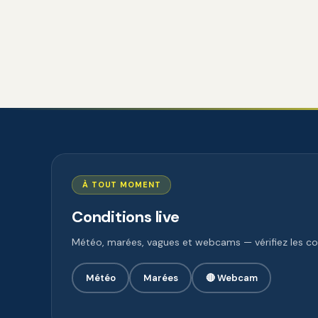
À TOUT MOMENT
Conditions live
Météo, marées, vagues et webcams — vérifiez les con
Météo
Marées
🔴 Webcam