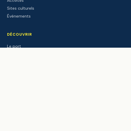
Activités
Sites culturels
Événements
DÉCOUVRIR
Le port
Le Gouf
Webcam live
Météo
Marées
Windguru
Le blog
PARTENAIRES INSTITUTIONNELS