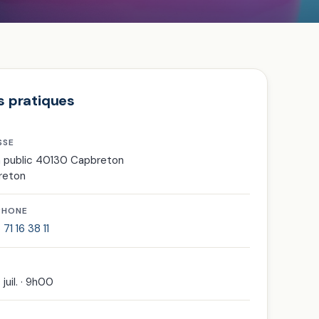
s pratiques
SSE
n public 40130 Capbreton
reton
PHONE
71 16 38 11
 juil. · 9h00