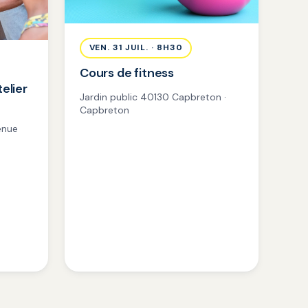
VEN. 31 JUIL. · 8H30
Cours de fitness
telier
Jardin public 40130 Capbreton ·
Capbreton
enue