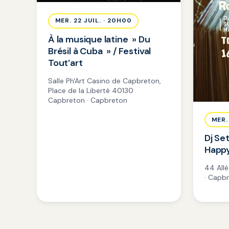
MER. 22 JUIL. · 20H00
À la musique latine » Du
Brésil à Cuba » / Festival
Tout’art
Salle Ph'Art Casino de Capbreton,
Place de la Liberté 40130
Capbreton · Capbreton
MER.
Dj Se
Happy
44 All
· Capb