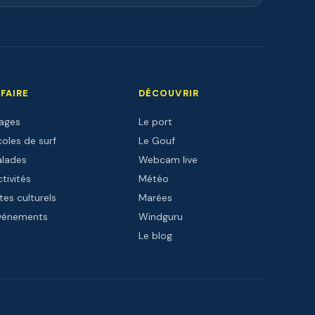
 FAIRE
DÉCOUVRIR
lages
Le port
oles de surf
Le Gouf
alades
Webcam live
tivités
Météo
tes culturels
Marées
vénements
Windguru
Le blog