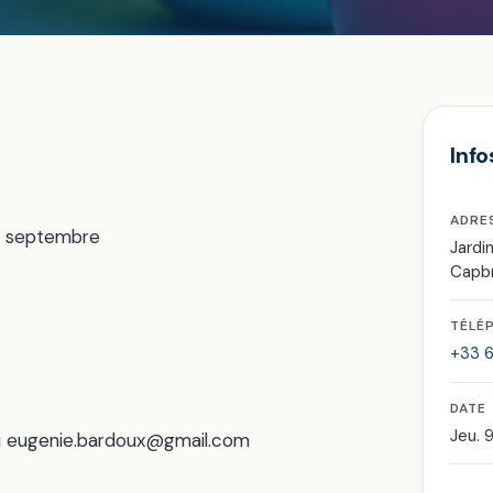
Info
ADRE
fin septembre
Jardi
Capb
TÉLÉ
+33 6 
DATE
Jeu. 9
 ou eugenie.bardoux@gmail.com