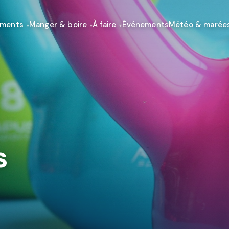
ements
Manger & boire
À faire
Événements
Météo & marée
s