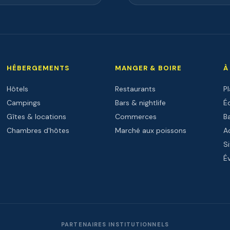
HÉBERGEMENTS
MANGER & BOIRE
À
Hôtels
Restaurants
P
Campings
Bars & nightlife
Éc
Gîtes & locations
Commerces
B
Chambres d'hôtes
Marché aux poissons
Ac
Si
É
PARTENAIRES INSTITUTIONNELS