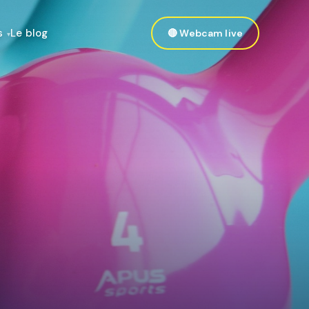
s
Le blog
🔴 Webcam live