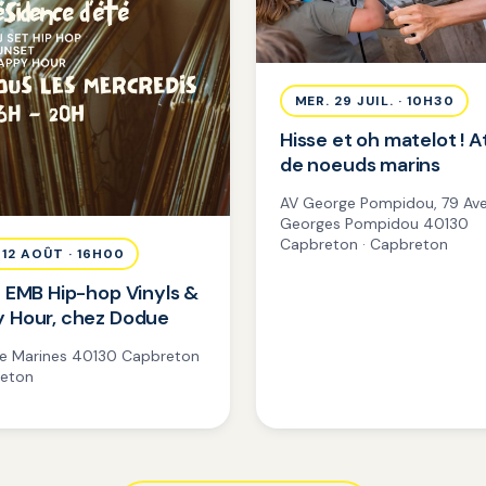
MER. 29 JUIL. · 10H30
Hisse et oh matelot ! A
de noeuds marins
AV George Pompidou, 79 Av
Georges Pompidou 40130
Capbreton · Capbreton
 12 AOÛT · 16H00
t EMB Hip-hop Vinyls &
 Hour, chez Dodue
ée Marines 40130 Capbreton
reton