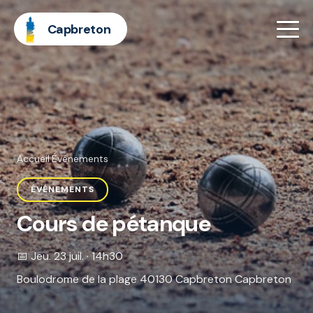
Capbreton
Accueil
·
Événements
ÉVÉNEMENTS
Cours de pétanque
📅 Jeu. 23 juil. · 14h30
Boulodrome de la plage 40130 Capbreton Capbreton