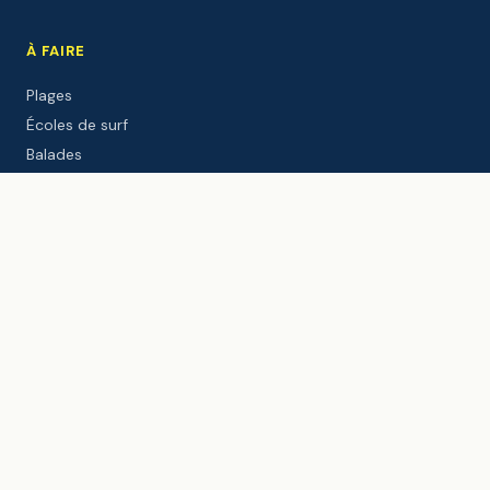
À FAIRE
Plages
Écoles de surf
Balades
Activités
Sites culturels
Événements
DÉCOUVRIR
Le port
Le Gouf
Webcam live
Météo
Marées