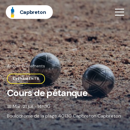
Capbreton
Accueil
·
Événements
ÉVÉNEMENTS
Cours de pétanque
📅 Mar. 21 juil. · 14h30
Boulodrome de la plage 40130 Capbreton Capbreton