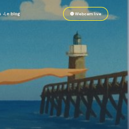
s
Le blog
🔴 Webcam live