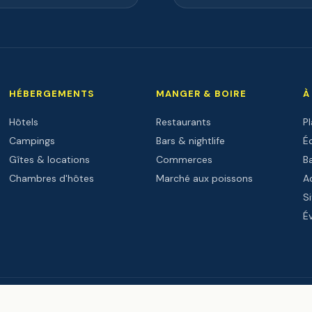
HÉBERGEMENTS
MANGER & BOIRE
À
Hôtels
Restaurants
P
Campings
Bars & nightlife
Éc
Gîtes & locations
Commerces
B
Chambres d'hôtes
Marché aux poissons
Ac
Si
É
PARTENAIRES INSTITUTIONNELS