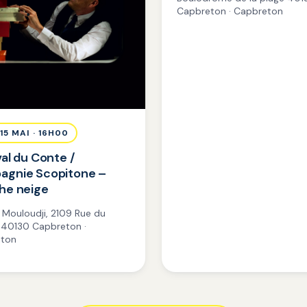
Capbreton · Capbreton
 15 MAI · 16H00
val du Conte /
agnie Scopitone –
he neige
 Mouloudji, 2109 Rue du
é 40130 Capbreton ·
ton