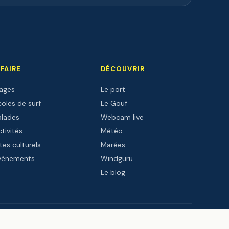
 FAIRE
DÉCOUVRIR
lages
Le port
oles de surf
Le Gouf
alades
Webcam live
tivités
Météo
tes culturels
Marées
vénements
Windguru
Le blog