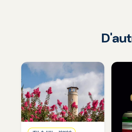
D'au
JEU. 9 JUIL. · 10H00