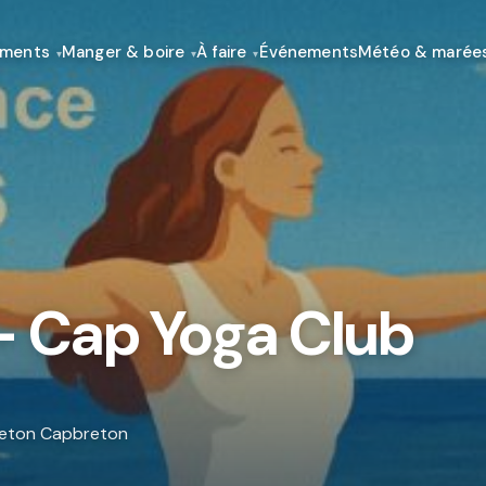
ements
Manger & boire
À faire
Événements
Météo & marée
– Cap Yoga Club
reton Capbreton