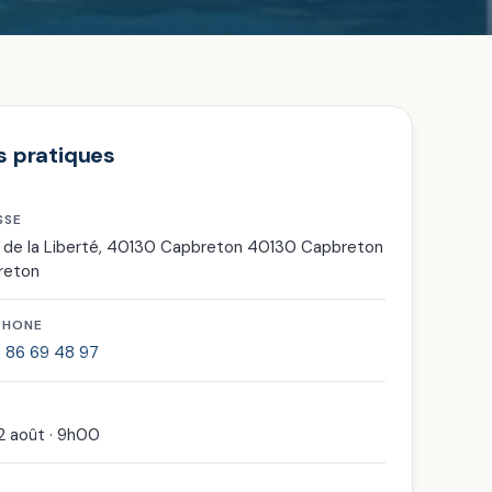
s pratiques
SSE
 de la Liberté, 40130 Capbreton 40130 Capbreton
reton
PHONE
 86 69 48 97
12 août · 9h00