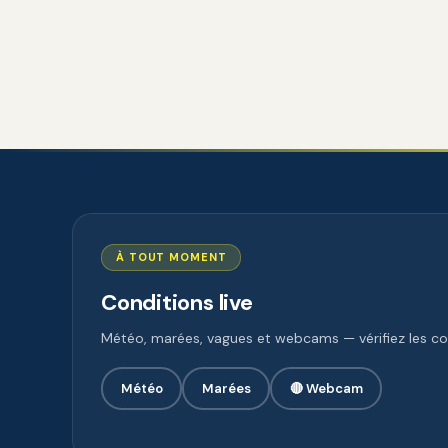
À TOUT MOMENT
Conditions live
Météo, marées, vagues et webcams — vérifiez les con
Météo
Marées
🔴 Webcam