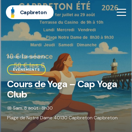
Capbreton
Accueil
·
Événements
ÉVÉNEMENTS
Cours de Yoga – Cap Yoga
Club
📅 Sam. 8 août · 8h30
Plage de Notre Dame 40130 Capbreton Capbreton