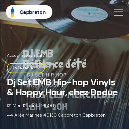
Capbreton
Accueil
·
Événements
ÉVÉNEMENTS
Dj Set EMB Hip-hop Vinyls
& Happy Hour, chez Dodue
📅 Mer. 12 août · 16h00
44 Allée Marines 40130 Capbreton Capbreton