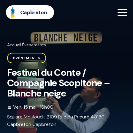
Capbreton
Accueil
·
Événements
ÉVÉNEMENTS
Festival du Conte /
Compagnie Scopitone –
Blanche neige
📅 Ven. 15 mai · 16h00
Square Mouloudji, 2109 Rue du Prieuré 40130
Capbreton Capbreton