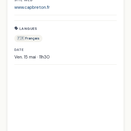
www.capbreton.fr
🗣 LANGUES
🇫🇷 Français
DATE
Ven. 15 mai · 11h30