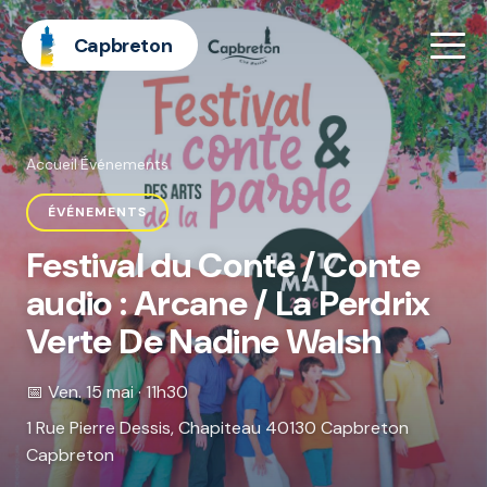
Capbreton
Accueil
·
Événements
ÉVÉNEMENTS
Festival du Conte / Conte
audio : Arcane / La Perdrix
Verte De Nadine Walsh
📅 Ven. 15 mai · 11h30
1 Rue Pierre Dessis, Chapiteau 40130 Capbreton
Capbreton