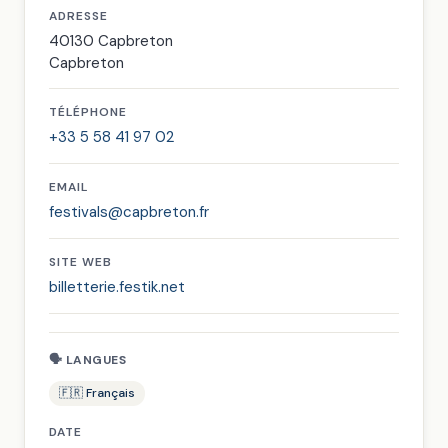
ADRESSE
40130 Capbreton
Capbreton
TÉLÉPHONE
+33 5 58 41 97 02
EMAIL
festivals@capbreton.fr
SITE WEB
billetterie.festik.net
🗣 LANGUES
🇫🇷 Français
DATE