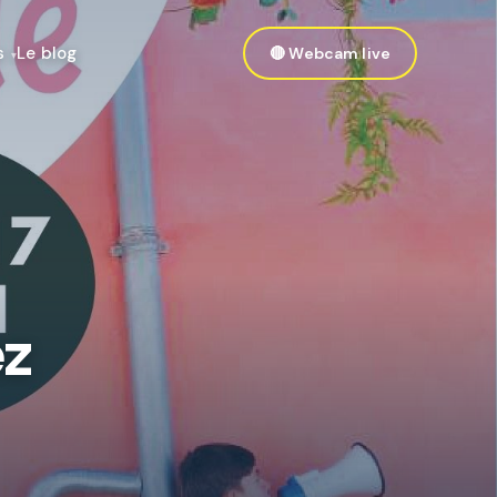
s
Le blog
🔴 Webcam live
ez