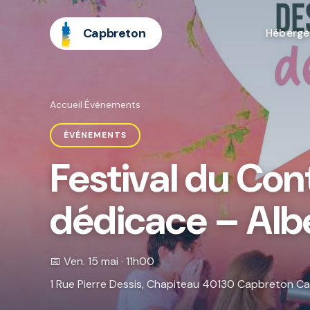
Capbreton
Héberg
Accueil
·
Événements
ÉVÉNEMENTS
Festival du Con
dédicace – Alb
📅 Ven. 15 mai · 11h00
1 Rue Pierre Dessis, Chapiteau 40130 Capbreton C