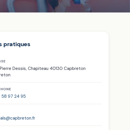
s pratiques
SSE
 Pierre Dessis, Chapiteau 40130 Capbreton
reton
PHONE
 58 97 24 95
vals@capbreton.fr