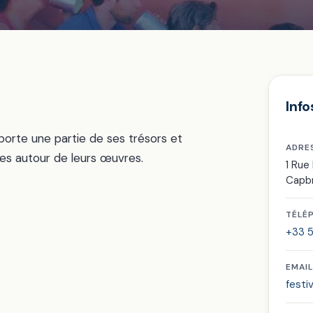
Info
sporte une partie de ses trésors et
ADRE
ges autour de leurs œuvres.
1 Rue
Capb
TÉLÉ
+33 5
EMAIL
festi