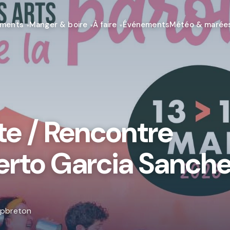
ements
Manger & boire
À faire
Événements
Météo & marée
te / Rencontre
erto Garcia Sanch
apbreton