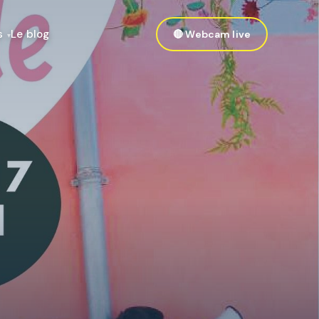
s
Le blog
🔴 Webcam live