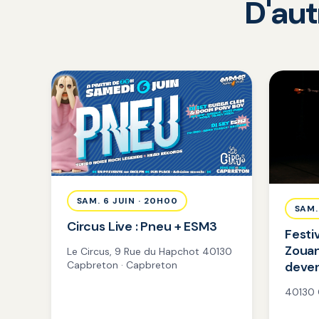
D'au
SAM. 6 JUIN · 20H00
SAM.
Circus Live : Pneu + ESM3
Festi
Zoua
Le Circus, 9 Rue du Hapchot 40130
deven
Capbreton · Capbreton
40130 