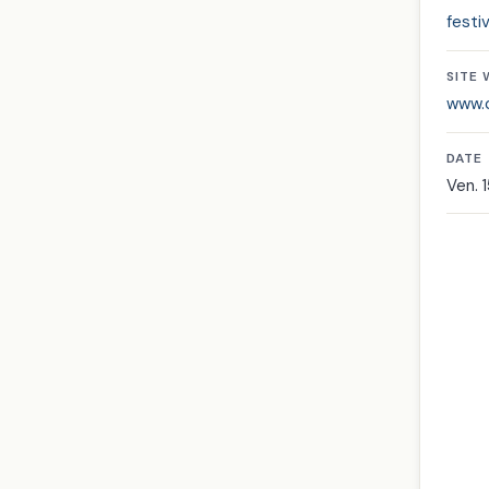
festi
SITE
www.c
DATE
Ven. 