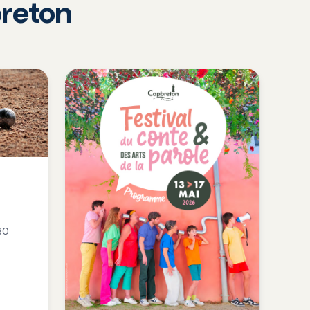
reton
30