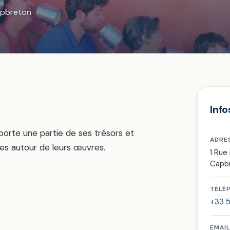
apbreton
Info
sporte une partie de ses trésors et
ADRE
ges autour de leurs œuvres.
1 Rue
Capb
TÉLÉ
+33 5
EMAIL