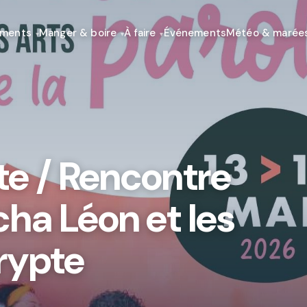
ements
Manger & boire
À faire
Événements
Météo & marée
te / Rencontre
ha Léon et les
Crypte