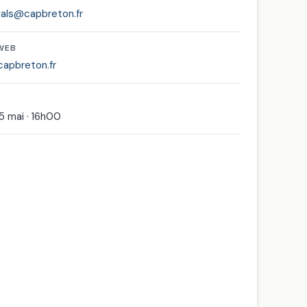
vals@capbreton.fr
 WEB
apbreton.fr
15 mai · 16h00