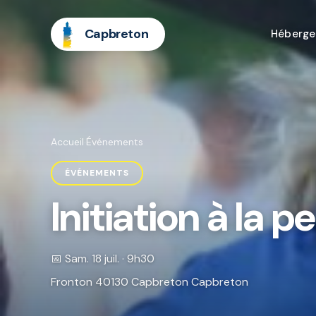
Capbreton
Héberg
Accueil
·
Événements
ÉVÉNEMENTS
Initiation à la 
📅 Sam. 18 juil. · 9h30
Fronton 40130 Capbreton Capbreton