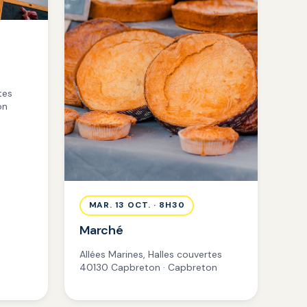
tes
on
MAR. 13 OCT. · 8H30
Marché
Allées Marines, Halles couvertes
40130 Capbreton · Capbreton