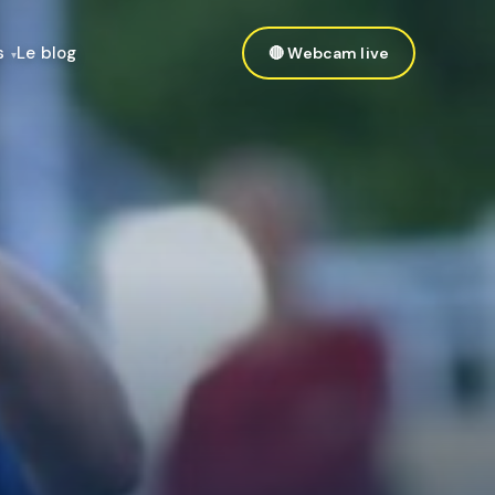
s
Le blog
🔴 Webcam live