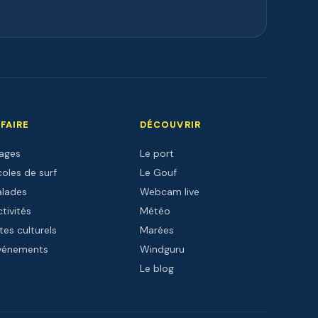
 FAIRE
DÉCOUVRIR
lages
Le port
oles de surf
Le Gouf
alades
Webcam live
tivités
Météo
tes culturels
Marées
vénements
Windguru
Le blog