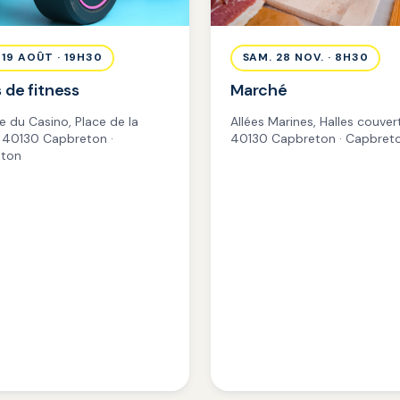
 19 AOÛT · 19H30
SAM. 28 NOV. · 8H30
 de fitness
Marché
e du Casino, Place de la
Allées Marines, Halles couver
é 40130 Capbreton ·
40130 Capbreton · Capbret
ton