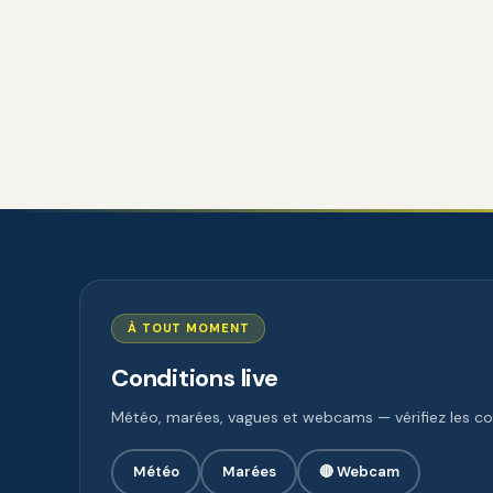
À TOUT MOMENT
Conditions live
Météo, marées, vagues et webcams — vérifiez les con
Météo
Marées
🔴 Webcam