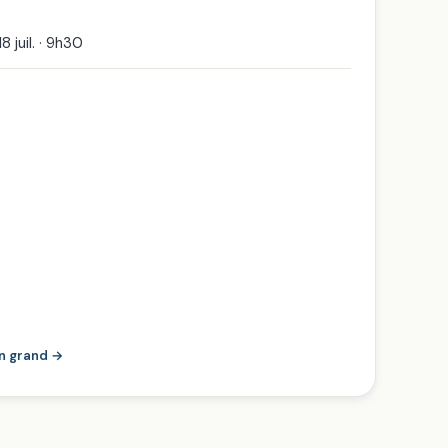
8 juil. · 9h30
en grand →