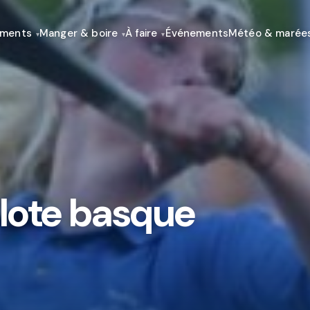
ements
Manger & boire
À faire
Événements
Météo & marée
pelote basque