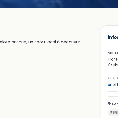
Info
elote basque, un sport local à découvrir
ADRE
Fron
Capb
SITE
billet
🗣 LA
🇫🇷