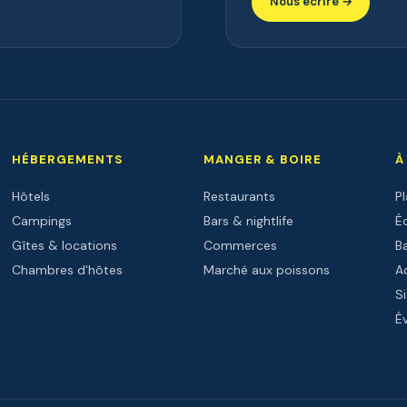
Nous écrire →
HÉBERGEMENTS
MANGER & BOIRE
À
Hôtels
Restaurants
P
Campings
Bars & nightlife
Éc
Gîtes & locations
Commerces
B
Chambres d'hôtes
Marché aux poissons
Ac
Si
É