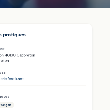
s pratiques
SSE
ton 40130 Capbreton
reton
 WEB
terie.festik.net
NGUES
 Français