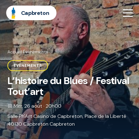
Capbreton
Accueil
·
Événements
ÉVÉNEMENTS
L’histoire du Blues / Festival
Tout’art
📅 Mer. 26 août · 20h00
Salle Ph'Art Casino de Capbreton, Place de la Liberté
40130 Capbreton Capbreton