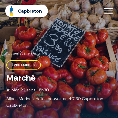
Capbreton
Accueil
·
Événements
ÉVÉNEMENTS
Marché
📅 Mar. 22 sept. · 8h30
Allées Marines, Halles couvertes 40130 Capbreton
Capbreton