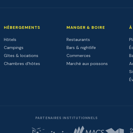
HÉBERGEMENTS
MANGER & BOIRE
À
Hôtels
Restaurants
P
Campings
Bars & nightlife
Éc
Gîtes & locations
Commerces
B
Chambres d'hôtes
Marché aux poissons
Ac
Si
É
PARTENAIRES INSTITUTIONNELS