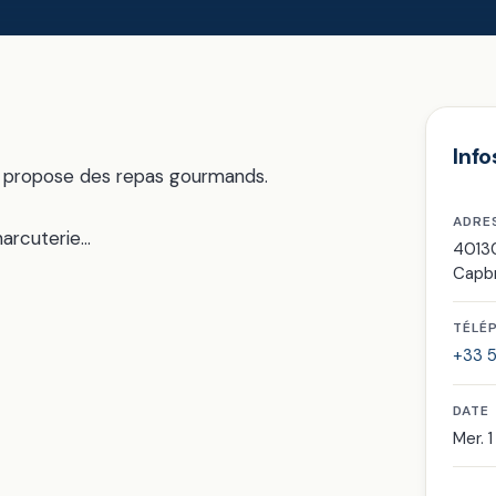
Info
 propose des repas gourmands.
ADRE
harcuterie…
4013
Capb
TÉLÉ
+33 5
DATE
Mer. 1