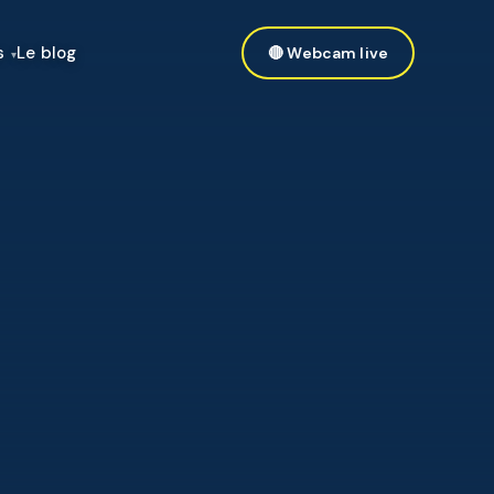
s
Le blog
🔴 Webcam live