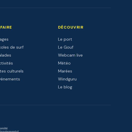
 FAIRE
DÉCOUVRIR
lages
Le port
oles de surf
Le Gouf
alades
Webcam live
tivités
Météo
tes culturels
Marées
vénements
Windguru
Le blog