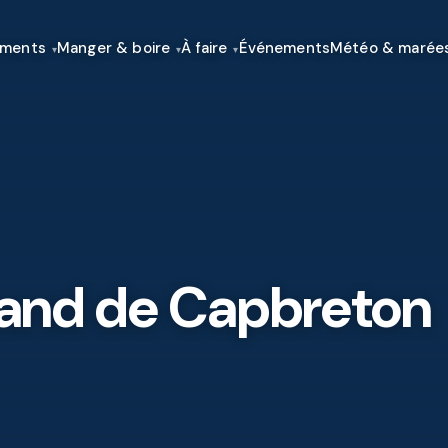
ements
Manger & boire
À faire
Événements
Météo & marée
nd de Capbreton