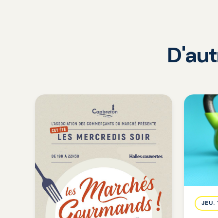
D'au
JEU.