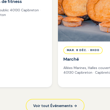
 de fitness
 public 40130 Capbreton ·
ton
MAR. 8 DÉC. · 8H30
Marché
Allées Marines, Halles couver
40130 Capbreton · Capbret
Voir tout Événements →