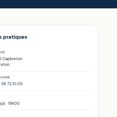
s pratiques
SSE
0 Capbreton
reton
PHONE
 58 72 10 09
 juil. · 19h00