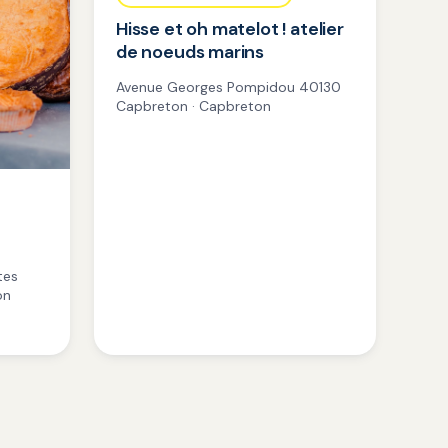
Hisse et oh matelot ! atelier
de noeuds marins
Avenue Georges Pompidou 40130
Capbreton · Capbreton
tes
on