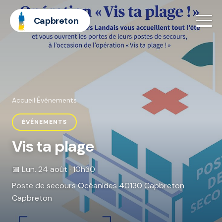
Capbreton
Accueil
·
Événements
ÉVÉNEMENTS
Vis ta plage
📅 Lun. 24 août · 10h30
Poste de secours Océanides 40130 Capbreton
Capbreton