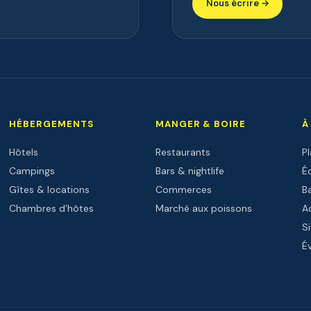
Nous écrire →
HÉBERGEMENTS
MANGER & BOIRE
À
Hôtels
Restaurants
P
Campings
Bars & nightlife
Éc
Gîtes & locations
Commerces
B
Chambres d'hôtes
Marché aux poissons
Ac
Si
É