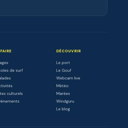
 FAIRE
DÉCOUVRIR
lages
Le port
oles de surf
Le Gouf
alades
Webcam live
tivités
Météo
tes culturels
Marées
vénements
Windguru
Le blog