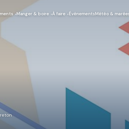
ements
Manger & boire
À faire
Événements
Météo & marée
breton