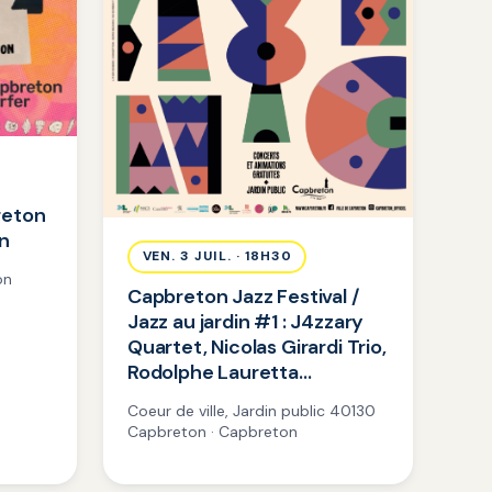
reton
on
VEN. 3 JUIL. · 18H30
on
Capbreton Jazz Festival /
Jazz au jardin #1 : J4zzary
Quartet, Nicolas Girardi Trio,
Rodolphe Lauretta…
Coeur de ville, Jardin public 40130
Capbreton · Capbreton