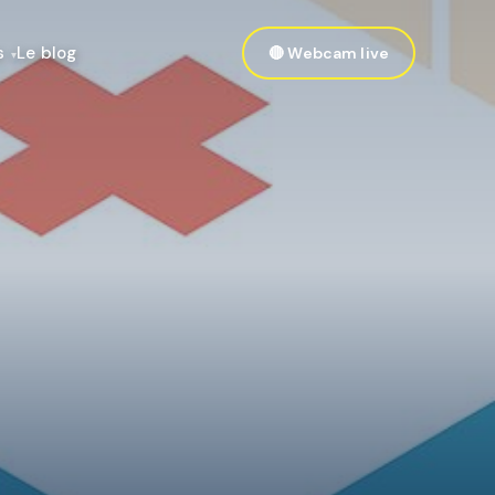
s
Le blog
🔴 Webcam live