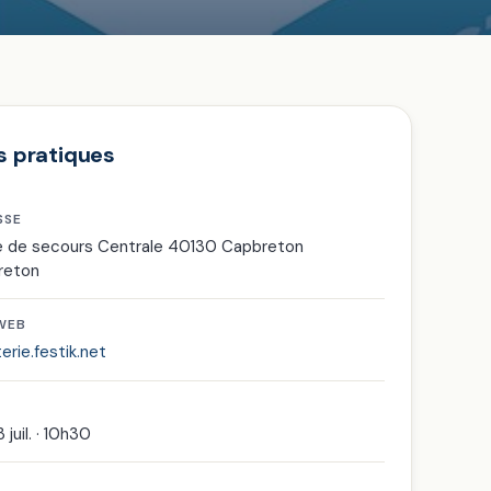
s pratiques
SSE
 de secours Centrale 40130 Capbreton
reton
 WEB
terie.festik.net
3 juil. · 10h30