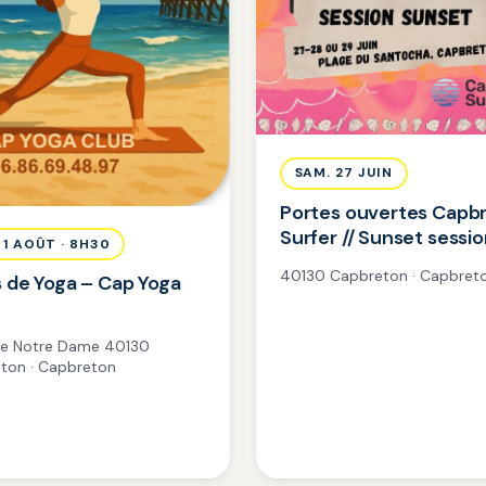
SAM. 27 JUIN
Portes ouvertes Capb
Surfer // Sunset sessi
 1 AOÛT · 8H30
40130 Capbreton · Capbret
 de Yoga – Cap Yoga
de Notre Dame 40130
ton · Capbreton