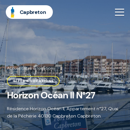
Capbreton
Accueil
·
Gîtes & locations
GÎTES & LOCATIONS
Horizon Océan II N°27
Résidence Horizon Océan II, Appartement n°27, Quai
de la Pêcherie 40130 Capbreton Capbreton