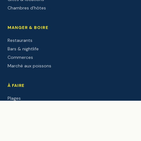
Chambres d'hôtes
MANGER & BOIRE
Restaurants
Bars & nightlife
Commerces
Marché aux poissons
À FAIRE
Plages
Écoles de surf
Balades
Activités
Sites culturels
Événements