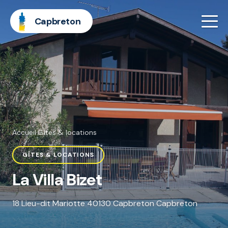
Capbreton
Accueil
·
Gîtes & locations
GÎTES & LOCATIONS
La Villa Bizet
18 Lieu-dit Mariotte 40130 Capbreton Capbreton