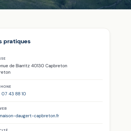
s pratiques
SSE
enue de Biarritz 40130 Capbreton
reton
PHONE
 07 43 88 10
 WEB
aison-daugert-capbreton.fr
CITÉ