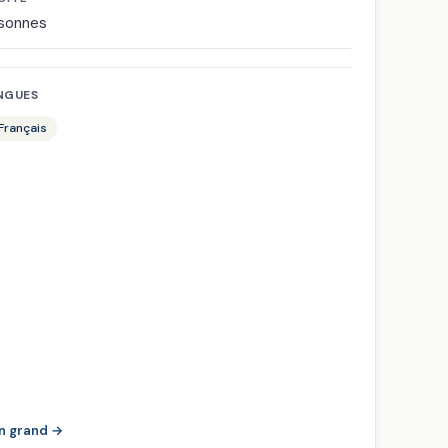
rsonnes
NGUES
 Français
en grand →