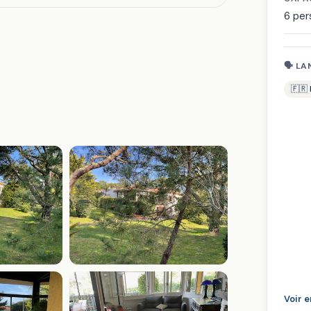
6 pe
🗣 LA
🇫🇷
Voir 