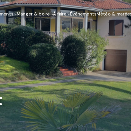
ements
Manger & boire
À faire
Événements
Météo & marée
t