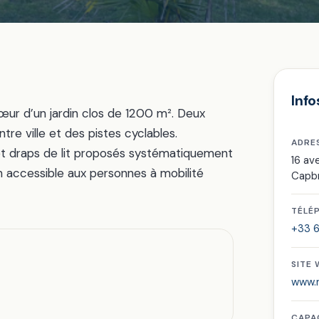
Info
œur d’un jardin clos de 1200 m². Deux
tre ville et des pistes cyclables.
ADRE
 et draps de lit proposés systématiquement
16 av
on accessible aux personnes à mobilité
Capb
TÉLÉ
+33 6
SITE
www.m
CAPA