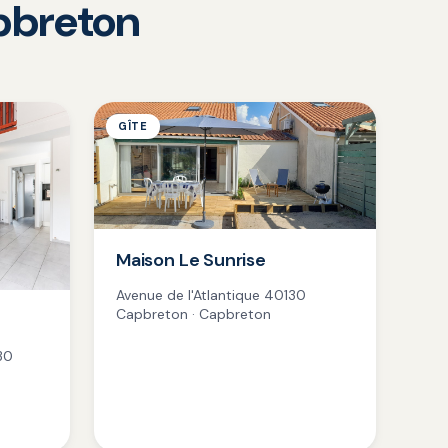
apbreton
GÎTE
Maison Le Sunrise
Avenue de l'Atlantique 40130
Capbreton · Capbreton
30