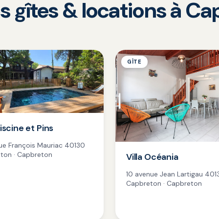
s gîtes & locations à C
GÎTE
Piscine et Pins
ue François Mauriac 40130
ton · Capbreton
Villa Océania
10 avenue Jean Lartigau 401
Capbreton · Capbreton