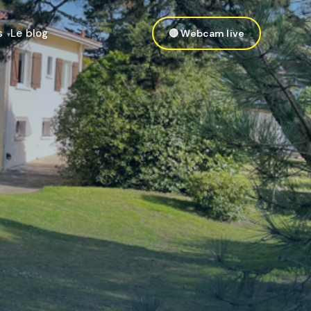
s
Le blog
🔴 Webcam live