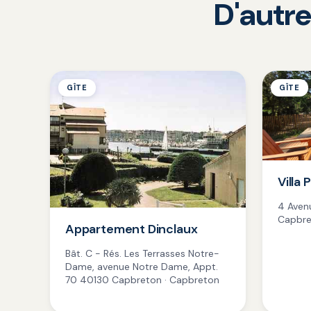
D'autre
GÎTE
GÎTE
Villa 
4 Aven
Capbre
Appartement Dinclaux
Bât. C - Rés. Les Terrasses Notre-
Dame, avenue Notre Dame, Appt.
70 40130 Capbreton · Capbreton