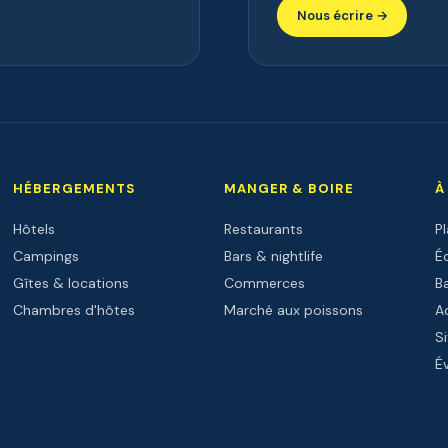
Nous écrire →
HÉBERGEMENTS
MANGER & BOIRE
À
Hôtels
Restaurants
P
Campings
Bars & nightlife
Éc
Gîtes & locations
Commerces
B
Chambres d'hôtes
Marché aux poissons
Ac
Si
É