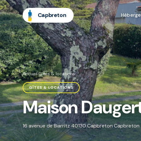
Capbreton
Héberg
Accueil
·
Gîtes & locations
GÎTES & LOCATIONS
Maison Dauger
16 avenue de Biarritz 40130 Capbreton Capbreton