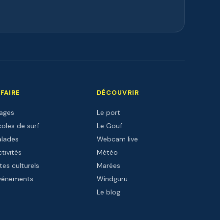
 FAIRE
DÉCOUVRIR
lages
Le port
oles de surf
Le Gouf
alades
Webcam live
tivités
Météo
tes culturels
Marées
vénements
Windguru
Le blog