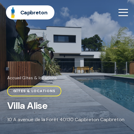
Capbreton
Accueil
·
Gîtes & locations
GÎTES & LOCATIONS
Villa Alise
10 A avenue de la Forêt 40130 Capbreton Capbreton