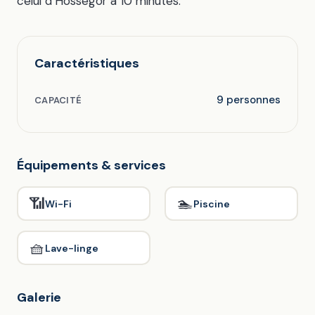
celui d’Hossegor à 10 minutes.
Caractéristiques
9 personnes
CAPACITÉ
Équipements & services
📶
🏊
Wi-Fi
Piscine
🧺
Lave-linge
Galerie