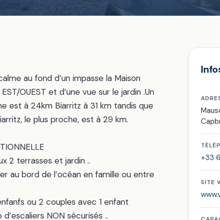
Info
 calme au fond d’un impasse la Maison
ST/OUEST et d’une vue sur le jardin .Un
ADRE
ne est à 24km Biarritz à 31 km tandis que
Maus
rritz, le plus proche, est à 29 km.
Capb
NCTIONNELLE
TÉLÉ
+33 6
2 terrasses et jardin ..
er au bord de l’océan en famille ou entre
SITE
www.v
nfanfs ou 2 couples avec 1 enfant
 d’escaliers NON sécurisés ..
CAPA