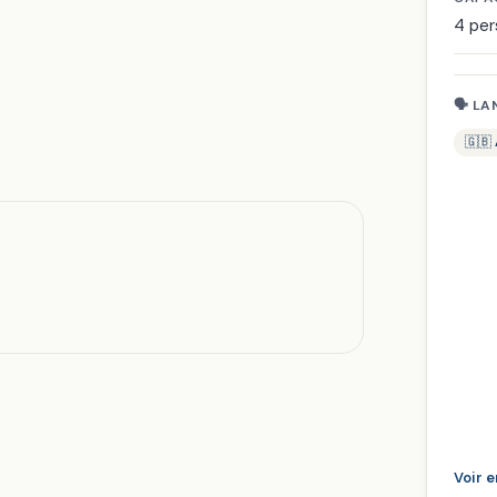
4 pe
🗣 LA
🇬🇧 
Voir 