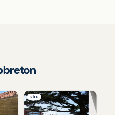
apbreton
GÎTE