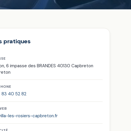
s pratiques
SSE
on, 6 impasse des BRANDES 40130 Capbreton
reton
PHONE
 83 40 52 82
 WEB
illa-les-rosiers-capbreton.fr
CITÉ