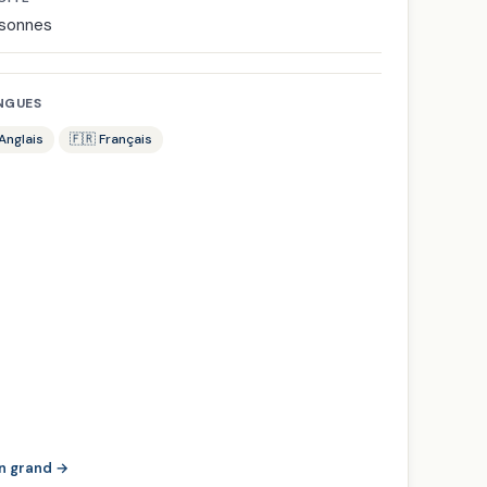
rsonnes
NGUES
Anglais
🇫🇷 Français
en grand →