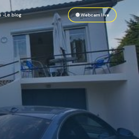
s
Le blog
🔴 Webcam live