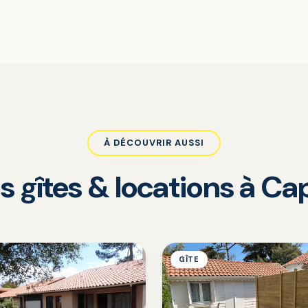
À DÉCOUVRIR AUSSI
s gîtes & locations à C
GÎTE