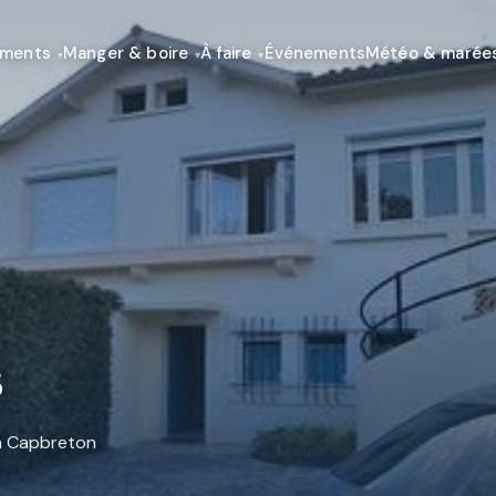
ements
Manger & boire
À faire
Événements
Météo & marée
s
n Capbreton