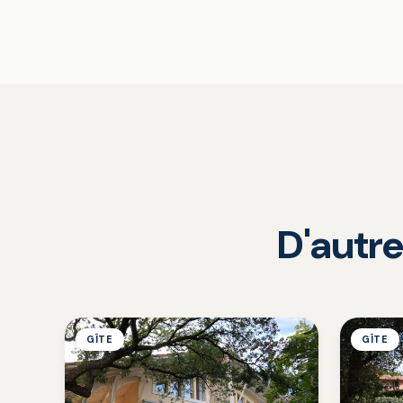
D'autre
GÎTE
GÎTE