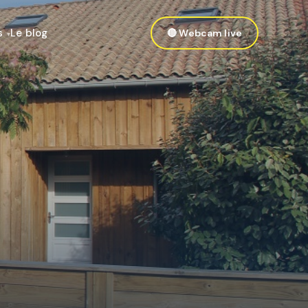
s
Le blog
🔴 Webcam live