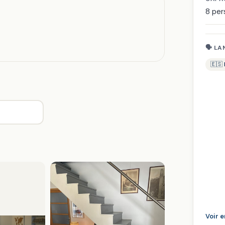
8 pe
🗣 LA
🇪🇸
Voir 