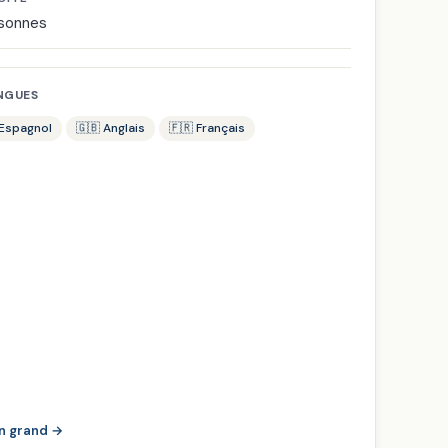
rsonnes
NGUES
 Espagnol
🇬🇧 Anglais
🇫🇷 Français
en grand →