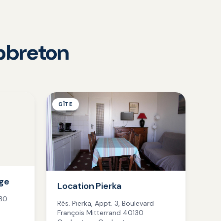
apbreton
GÎTE
dge
Location Pierka
130
Rés. Pierka, Appt. 3, Boulevard
François Mitterrand 40130