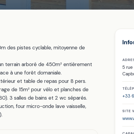
Info
0m des pistes cyclable, mitoyenne de
ADRE
r un terrain arboré de 450m² entièrement
5 rue
face à une forêt domaniale.
Capb
rieur et table de repas pour 8 pers.
rage de 15m² pour vélo et planches de
TÉLÉ
+33 6
ux 80). 3 salles de bains et 2 wc séparés.
ction, four micro-onde lave vaisselle,
SITE
).
www.v
CAPA