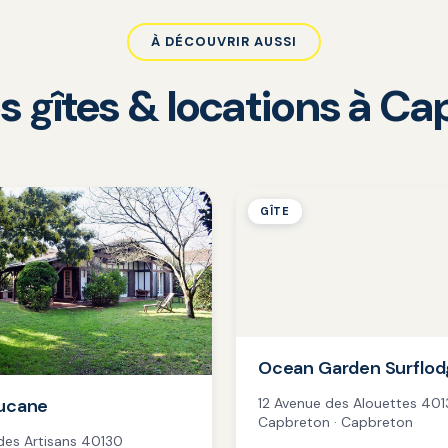
À DÉCOUVRIR AUSSI
s gîtes & locations à C
GÎTE
Ocean Garden Surflo
aucane
12 Avenue des Alouettes 40
Capbreton · Capbreton
 des Artisans 40130