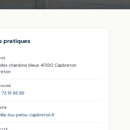
s pratiques
SSE
 des chardons bleus 40130 Capbreton
reton
PHONE
 73 19 66 89
 WEB
illa-lou-pelou-capbreton.fr
CITÉ