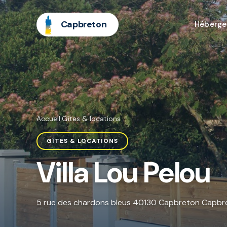
Capbreton
Héberg
Accueil
·
Gîtes & locations
GÎTES & LOCATIONS
Villa Lou Pelou
5 rue des chardons bleus 40130 Capbreton Capbr