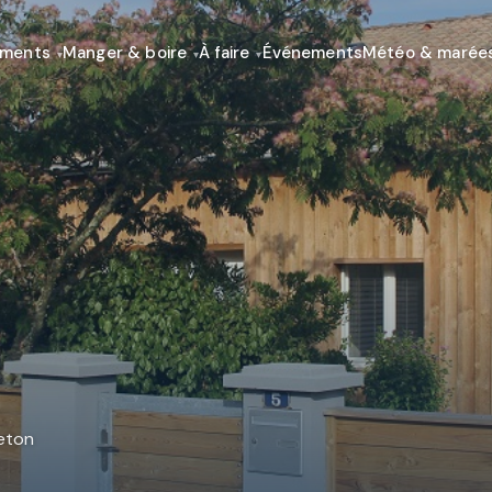
ements
Manger & boire
À faire
Événements
Météo & marée
eton