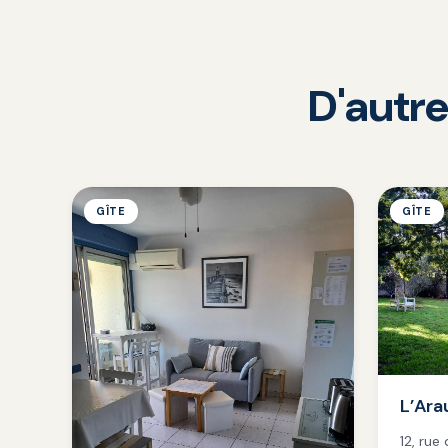
D'autre
GÎTE
GÎTE
L’Ar
12, rue