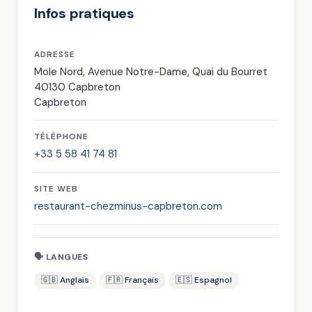
Infos pratiques
ADRESSE
Mole Nord, Avenue Notre-Dame, Quai du Bourret
40130 Capbreton
Capbreton
TÉLÉPHONE
+33 5 58 41 74 81
SITE WEB
restaurant-chezminus-capbreton.com
🗣 LANGUES
🇬🇧 Anglais
🇫🇷 Français
🇪🇸 Espagnol