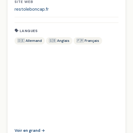
SITE WEB
restoleboncap.fr
🗣 LANGUES
🇩🇪 Allemand
🇬🇧 Anglais
🇫🇷 Français
Voir en grand →