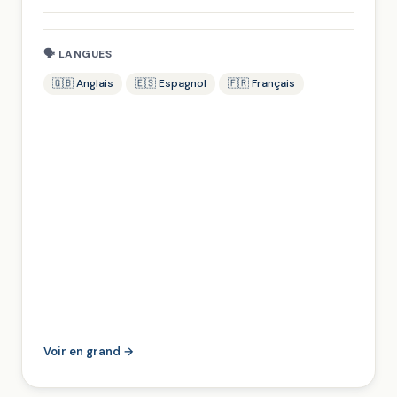
🗣 LANGUES
🇬🇧 Anglais
🇪🇸 Espagnol
🇫🇷 Français
Voir en grand →