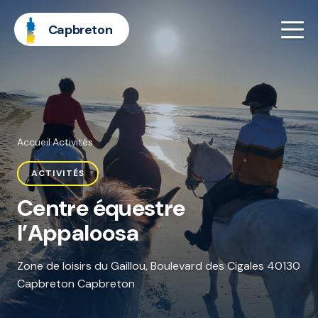
Capbreton
Accueil
·
Activités
ACTIVITÉS
Centre équestre
l’Appaloosa
Zone de loisirs du Gaillou, Boulevard des Cigales 40130
Capbreton Capbreton