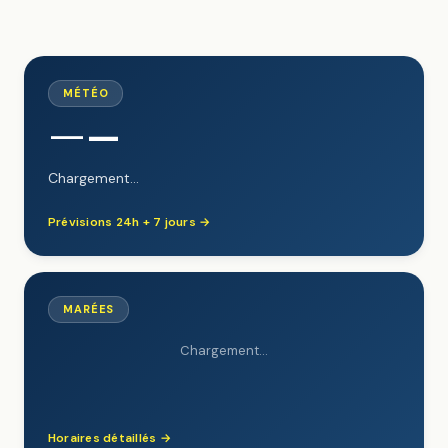
MÉTÉO
—
—
Chargement…
Prévisions 24h + 7 jours →
MARÉES
Chargement…
Horaires détaillés →