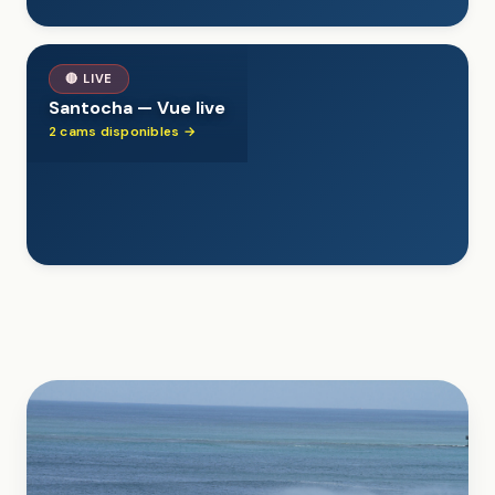
🔴 LIVE
Santocha — Vue live
2 cams disponibles →