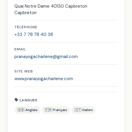
Quai Notre Dame 40130 Capbreton
Capbreton
TÉLÉPHONE
+33 7 78 78 40 38
EMAIL
pranayogacharlene@gmail.com
SITE WEB
www.pranayogacharlene.com
🗣 LANGUES
🇬🇧 Anglais
🇫🇷 Français
🇮🇹 Italien