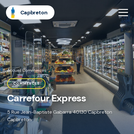
Capbreton
Accueil
·
Commerces
COMMERCES
Carrefour Express
5 Rue Jean-Baptiste Gabarra 40130 Capbreton
Capbreton