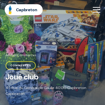
Capbreton
Accueil
·
Commerces
COMMERCES
Joué club
45 Rue du Général de Gaulle 40130 Capbreton
Capbreton