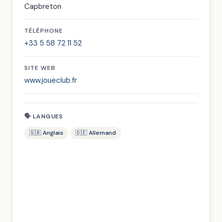
Capbreton
TÉLÉPHONE
+33 5 58 72 11 52
SITE WEB
www.joueclub.fr
🗣 LANGUES
🇬🇧 Anglais
🇩🇪 Allemand