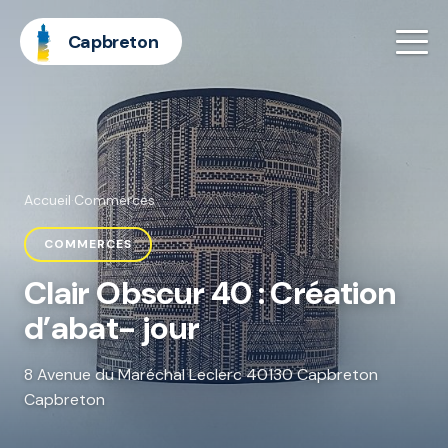
Capbreton
Accueil
·
Commerces
COMMERCES
Clair Obscur 40 : Création
d’abat- jour
8 Avenue du Maréchal Leclerc 40130 Capbreton
Capbreton