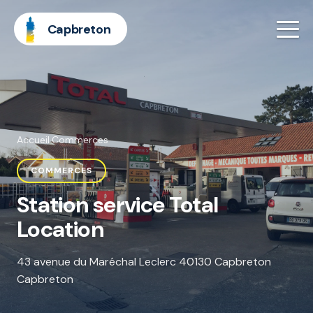
Capbreton
Accueil
·
Commerces
COMMERCES
Station service Total
Location
43 avenue du Maréchal Leclerc 40130 Capbreton
Capbreton