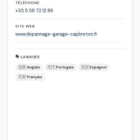
TÉLÉPHONE
+33 5 58 72 12 86
SITE WEB
www.depannage-garage-capbreton.fr
🗣 LANGUES
🇬🇧 Anglais
🇵🇹 Portugais
🇪🇸 Espagnol
🇫🇷 Français