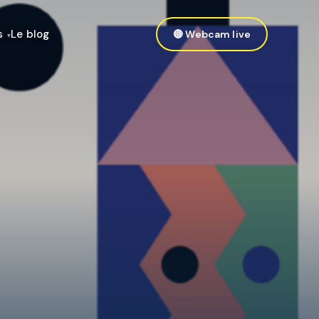
s
Le blog
🔴 Webcam live