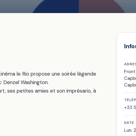
Info
ADRE
Front
 cinéma le Rio propose une soirée légende
Capb
ec Denzel Washington.
Capb
 art, ses petites amies et son imprésario, à
TÉLÉ
+33 5
DATE
Lun. 2