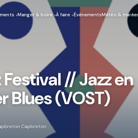
ements
Manger & boire
À faire
Événements
Météo & marée
Festival // Jazz en
ter Blues (VOST)
 Capbreton Capbreton