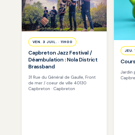
VEN. 3 JUIL. · 11H00
JEU.
Capbreton Jazz Festival /
Déambulation : Nola District
Cours
Brassband
Jardin
31 Rue du Général de Gaulle, Front
Capbre
de mer / coeur de ville 40130
Capbreton · Capbreton