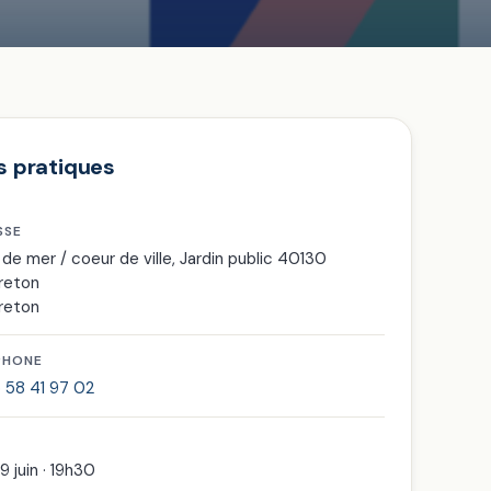
s pratiques
SSE
 de mer / coeur de ville, Jardin public 40130
reton
reton
PHONE
 58 41 97 02
9 juin · 19h30