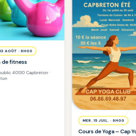
 13 AOÛT · 9H00
 de fitness
 public 40130 Capbreton ·
ton
MER. 15 JUIL. · 9H00
Cours de Yoga – Cap Y