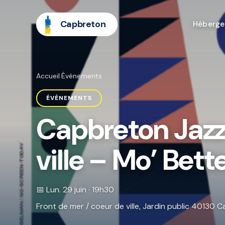
Capbreton
Héberg
Accueil
·
Événements
ÉVÉNEMENTS
Capbreton Jazz 
ville – Mo’ Bet
📅 Lun. 29 juin · 19h30
Front de mer / coeur de ville, Jardin public 40130