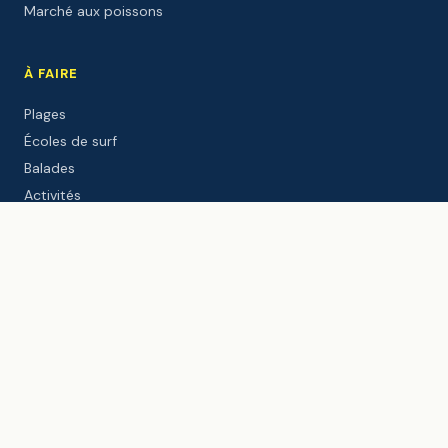
Marché aux poissons
À FAIRE
Plages
Écoles de surf
Balades
Activités
Sites culturels
Événements
DÉCOUVRIR
Le port
Le Gouf
Webcam live
Météo