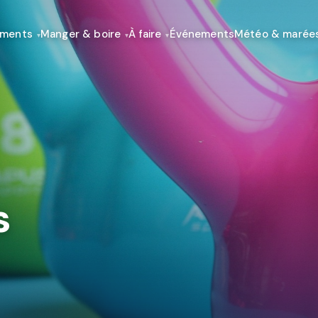
ements
Manger & boire
À faire
Événements
Météo & marée
s