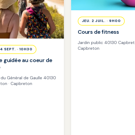
JEU. 2 JUIL. · 9H00
Cours de fitness
Jardin public 40130 Capbret
Capbreton
 4 SEPT. · 10H30
e guidée au coeur de
e
 du Général de Gaulle 40130
ton · Capbreton