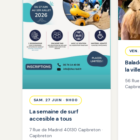
VEN.
Balad
la vill
56 Rue
Capbre
SAM. 27 JUIN · 9H00
La semaine de surf
accesible a tous
7 Rue de Madrid 40130 Capbreton ·
Capbreton