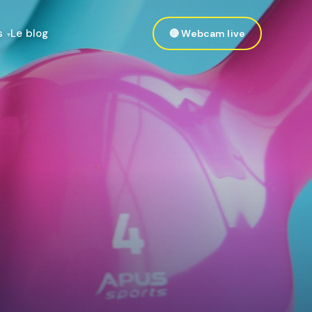
s
Le blog
🔴 Webcam live