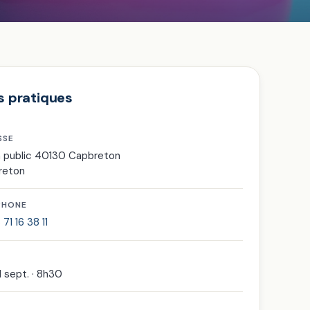
s pratiques
SSE
n public 40130 Capbreton
reton
PHONE
71 16 38 11
1 sept. · 8h30