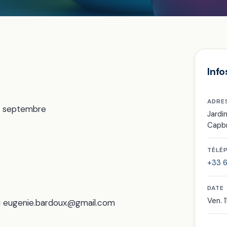
Info
ADRE
fin septembre
Jardi
Capb
TÉLÉ
+33 6 
DATE
Ven. 1
 ou eugenie.bardoux@gmail.com