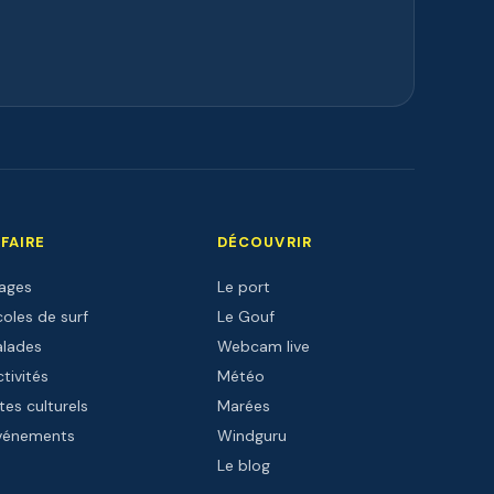
 FAIRE
DÉCOUVRIR
lages
Le port
oles de surf
Le Gouf
alades
Webcam live
tivités
Météo
tes culturels
Marées
vénements
Windguru
Le blog