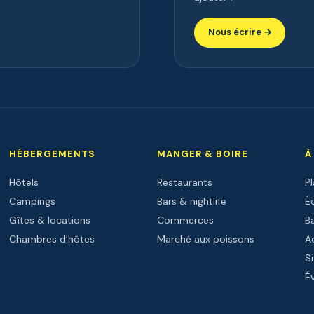
Nous écrire →
HÉBERGEMENTS
MANGER & BOIRE
À
Hôtels
Restaurants
P
Campings
Bars & nightlife
Éc
Gîtes & locations
Commerces
B
Chambres d'hôtes
Marché aux poissons
Ac
Si
É