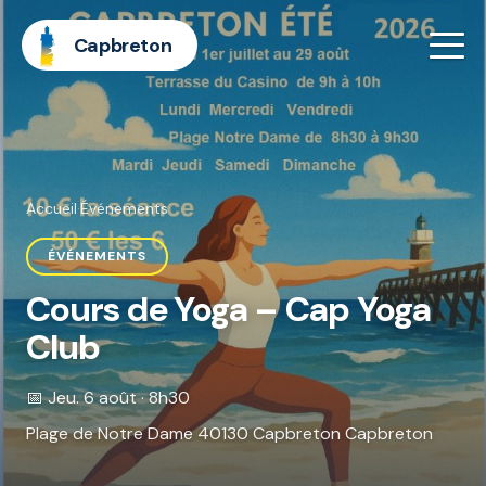
Capbreton
Accueil
·
Événements
ÉVÉNEMENTS
Cours de Yoga – Cap Yoga
Club
📅 Jeu. 6 août · 8h30
Plage de Notre Dame 40130 Capbreton Capbreton